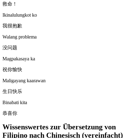
救命！
Ikinalulungkot ko
我很抱歉
Walang problema
没问题
Magpakasaya ka
祝你愉快
Maligayang kaarawan
生日快乐
Binabati kita
恭喜你
Wissenswertes zur Übersetzung von
Filipino nach Chinesisch (vereinfacht)