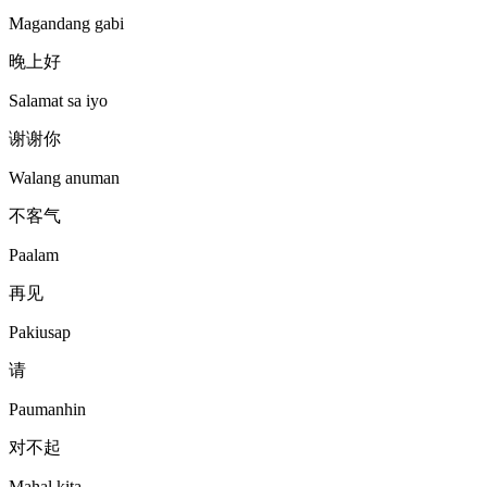
Magandang gabi
晚上好
Salamat sa iyo
谢谢你
Walang anuman
不客气
Paalam
再见
Pakiusap
请
Paumanhin
对不起
Mahal kita