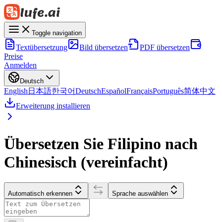
Toggle navigation
Textübersetzung
Bild übersetzen
PDF übersetzen
Preise
Anmelden
Deutsch
English
日本語
한국어
Deutsch
Español
Français
Português
简体中文
Erweiterung installieren
Übersetzen Sie Filipino nach
Chinesisch (vereinfacht)
Automatisch erkennen
Sprache auswählen