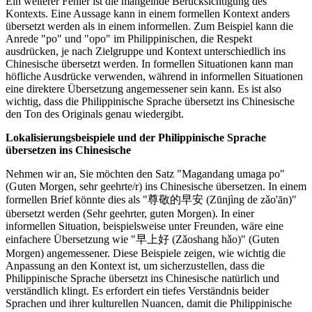
Ein weiterer Fehler ist die mangelnde Berücksichtigung des
Kontexts. Eine Aussage kann in einem formellen Kontext anders
übersetzt werden als in einem informellen. Zum Beispiel kann die
Anrede "po" und "opo" im Philippinischen, die Respekt
ausdrücken, je nach Zielgruppe und Kontext unterschiedlich ins
Chinesische übersetzt werden. In formellen Situationen kann man
höfliche Ausdrücke verwenden, während in informellen Situationen
eine direktere Übersetzung angemessener sein kann. Es ist also
wichtig, dass die Philippinische Sprache übersetzt ins Chinesische
den Ton des Originals genau wiedergibt.
Lokalisierungsbeispiele und der Philippinische Sprache
übersetzen ins Chinesische
Nehmen wir an, Sie möchten den Satz "Magandang umaga po"
(Guten Morgen, sehr geehrte/r) ins Chinesische übersetzen. In einem
formellen Brief könnte dies als "尊敬的早安 (Zūnjìng de zǎo'ān)"
übersetzt werden (Sehr geehrter, guten Morgen). In einer
informellen Situation, beispielsweise unter Freunden, wäre eine
einfachere Übersetzung wie "早上好 (Zǎoshang hǎo)" (Guten
Morgen) angemessener. Diese Beispiele zeigen, wie wichtig die
Anpassung an den Kontext ist, um sicherzustellen, dass die
Philippinische Sprache übersetzt ins Chinesische natürlich und
verständlich klingt. Es erfordert ein tiefes Verständnis beider
Sprachen und ihrer kulturellen Nuancen, damit die Philippinische