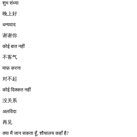
शुभ संध्या
晚上好
धन्यवाद
谢谢你
कोई बात नहीं
不客气
माफ़ करना
对不起
कोई दिक्कत नहीं
没关系
अलविदा
再见
क्या मैं जान सकता हूँ, शौचालय कहाँ है?