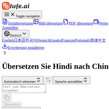
Toggle navigation
Textübersetzung
Bild übersetzen
PDF übersetzen
Preise
Anmelden
Deutsch
English
日本語
한국어
Deutsch
Español
Français
Português
简体中文
Erweiterung installieren
Übersetzen Sie Hindi nach Chine
Automatisch erkennen
Sprache auswählen
Übersetzen