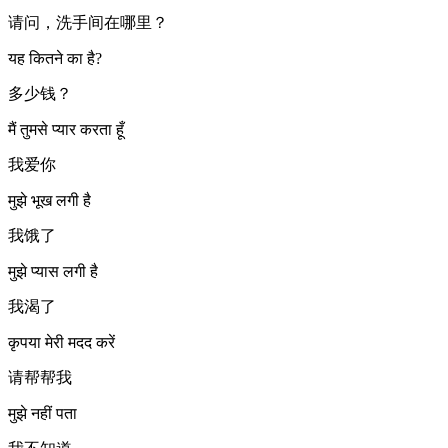
请问，洗手间在哪里？
यह कितने का है?
多少钱？
मैं तुमसे प्यार करता हूँ
我爱你
मुझे भूख लगी है
我饿了
मुझे प्यास लगी है
我渴了
कृपया मेरी मदद करें
请帮帮我
मुझे नहीं पता