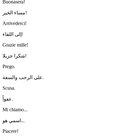
Buonasera!
مساء الخير!
Arrivederci!
إلى اللقاء!
Grazie mille!
شكرا جزيلا!
Prego.
على الرحب والسعة.
Scusa.
عفواً.
Mi chiamo...
اسمي هو...
Piacere!