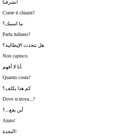
تشرفنا!
Come ti chiami?
ما اسمك؟
Parla italiano?
هل تتحدث الإيطالية؟
Non capisco.
أنا لا أفهم.
Quanto costa?
كم هذا يكلف؟
Dove si trova...?
أين يقع...؟
Aiuto!
النجدة!