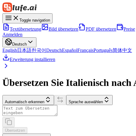
Toggle navigation
Textübersetzung
Bild übersetzen
PDF übersetzen
Preise
Anmelden
Deutsch
English
日本語
한국어
Deutsch
Español
Français
Português
简体中文
Erweiterung installieren
Übersetzen Sie Italienisch nach
Automatisch erkennen
Sprache auswählen
Übersetzen