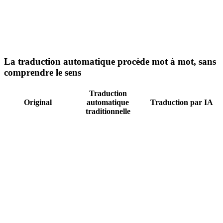
gâteau sur la table et
gâteau sur la table et
l'a coupé en morceaux
l'a coupé en morceaux
pour ses invités, qui
pour ses invités, qui
étaient déjà assis et
étaient déjà assis et
appréciaient leurs
appréciaient leurs
boissons.
boissons.
La traduction automatique procède mot à mot, sans
comprendre le sens
Traduction
Original
automatique
Traduction par IA
traditionnelle
Les actions parlent
Les actes valent
plus fort que les mots.
mieux que les paroles.
L'homme, qui
Après avoir
attendait depuis des
attendu des heures
heures sous la pluie, a
sous la pluie, l'homme
finalement décidé de
a finalement décidé de
partir quand il a réalisé
partir lorsqu'il a réalisé
que le bus ne viendrait
que le bus ne viendrait
pas.
pas.