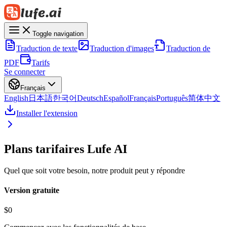
Toggle navigation
Traduction de texte
Traduction d'images
Traduction de
PDF
Tarifs
Se connecter
Français
English
日本語
한국어
Deutsch
Español
Français
Português
简体中文
Installer l'extension
Plans tarifaires Lufe AI
Quel que soit votre besoin, notre produit peut y répondre
Version gratuite
$
0