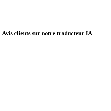
Quand il a obtenu
Quand il a obtenu
la carte rare dans le
la carte rare dans le
jeu, il avait des étoiles
jeu, il était genre
plein les yeux
(╯✧∇✧)╯.
(╯✧∇✧)╯, super
excité !
Avis clients sur notre traducteur IA
G
Gangho
Corée du Sud, Étudiant
J'ai vu ce plugin sur Twitter, il est meilleur que Google Traduction,
je le recommande
B
Byeolhana
Corée du Sud, Étudiant