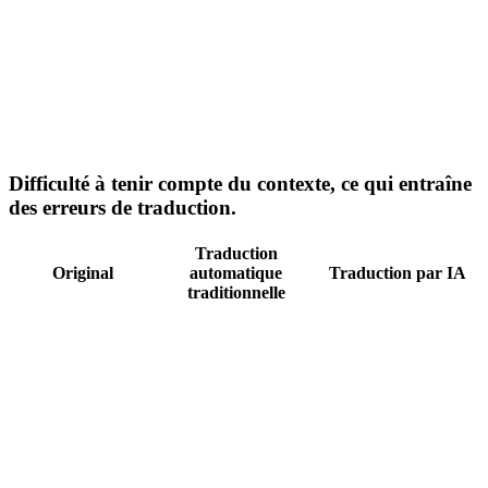
Il tire ma jambe.
Il se moque de moi.
Je suis toutes les
Je vous écoute
oreilles.
attentivement.
Tu es en feu
Tu es en pleine
aujourd'hui !
forme aujourd'hui !
Tiens tes chevaux.
Doucement.
Difficulté à tenir compte du contexte, ce qui entraîne
des erreurs de traduction.
Traduction
Original
automatique
Traduction par IA
traditionnelle
Après que Marie
Après avoir aidé sa
ait aidé sa mère à
mère à préparer le
préparer le dîner, elle
dîner, Marie s'est
s'est assise pour le
assise pour le manger
manger avec sa
avec sa famille.
famille.
Elle a mis le
Elle a posé le