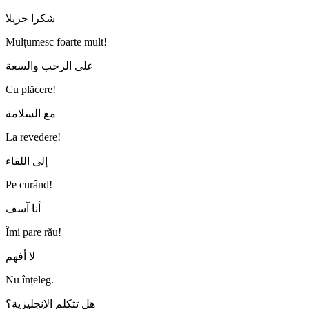
شكرا جزيلا
Mulțumesc foarte mult!
على الرحب والسعة
Cu plăcere!
مع السلامة
La revedere!
إلى اللقاء
Pe curând!
أنا آسف
Îmi pare rău!
لا أفهم
Nu înțeleg.
هل تتكلم الإنجليزية؟