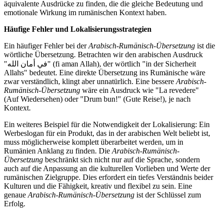
äquivalente Ausdrücke zu finden, die die gleiche Bedeutung und
emotionale Wirkung im rumänischen Kontext haben.
Häufige Fehler und Lokalisierungsstrategien
Ein häufiger Fehler bei der
Arabisch-Rumänisch-Übersetzung
ist die
wörtliche Übersetzung. Betrachten wir den arabischen Ausdruck
"في أمان الله" (fi aman Allah), der wörtlich "in der Sicherheit
Allahs" bedeutet. Eine direkte Übersetzung ins Rumänische wäre
zwar verständlich, klingt aber unnatürlich. Eine bessere
Arabisch-
Rumänisch-Übersetzung
wäre ein Ausdruck wie "La revedere"
(Auf Wiedersehen) oder "Drum bun!" (Gute Reise!), je nach
Kontext.
Ein weiteres Beispiel für die Notwendigkeit der Lokalisierung: Ein
Werbeslogan für ein Produkt, das in der arabischen Welt beliebt ist,
muss möglicherweise komplett überarbeitet werden, um in
Rumänien Anklang zu finden. Die
Arabisch-Rumänisch-
Übersetzung
beschränkt sich nicht nur auf die Sprache, sondern
auch auf die Anpassung an die kulturellen Vorlieben und Werte der
rumänischen Zielgruppe. Dies erfordert ein tiefes Verständnis beider
Kulturen und die Fähigkeit, kreativ und flexibel zu sein. Eine
genaue
Arabisch-Rumänisch-Übersetzung
ist der Schlüssel zum
Erfolg.