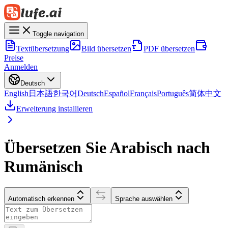
Toggle navigation
Textübersetzung
Bild übersetzen
PDF übersetzen
Preise
Anmelden
Deutsch
English
日本語
한국어
Deutsch
Español
Français
Português
简体中文
Erweiterung installieren
Übersetzen Sie Arabisch nach
Rumänisch
Automatisch erkennen
Sprache auswählen