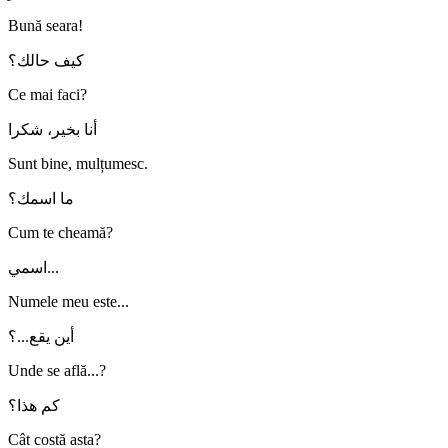
Bună seara!
كيف حالك؟
Ce mai faci?
أنا بخير، شكرا
Sunt bine, mulțumesc.
ما اسمك؟
Cum te cheamă?
اسمي...
Numele meu este...
أين يقع...؟
Unde se află...?
كم هذا؟
Cât costă asta?