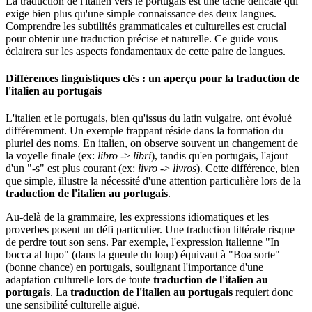
La traduction de l'italien vers le portugais est une tâche délicate qui
exige bien plus qu'une simple connaissance des deux langues.
Comprendre les subtilités grammaticales et culturelles est crucial
pour obtenir une traduction précise et naturelle. Ce guide vous
éclairera sur les aspects fondamentaux de cette paire de langues.
Différences linguistiques clés : un aperçu pour la
traduction de
l'italien au portugais
L'italien et le portugais, bien qu'issus du latin vulgaire, ont évolué
différemment. Un exemple frappant réside dans la formation du
pluriel des noms. En italien, on observe souvent un changement de
la voyelle finale (ex:
libro
->
libri
), tandis qu'en portugais, l'ajout
d'un "-s" est plus courant (ex:
livro
->
livros
). Cette différence, bien
que simple, illustre la nécessité d'une attention particulière lors de la
traduction de l'italien au portugais
.
Au-delà de la grammaire, les expressions idiomatiques et les
proverbes posent un défi particulier. Une traduction littérale risque
de perdre tout son sens. Par exemple, l'expression italienne "In
bocca al lupo" (dans la gueule du loup) équivaut à "Boa sorte"
(bonne chance) en portugais, soulignant l'importance d'une
adaptation culturelle lors de toute
traduction de l'italien au
portugais
. La
traduction de l'italien au portugais
requiert donc
une sensibilité culturelle aiguë.