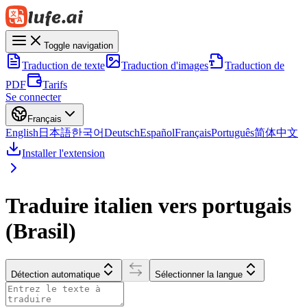
Toggle navigation
Traduction de texte
Traduction d'images
Traduction de
PDF
Tarifs
Se connecter
Français
English
日本語
한국어
Deutsch
Español
Français
Português
简体中文
Installer l'extension
Traduire italien vers portugais
(Brasil)
Détection automatique
Sélectionner la langue