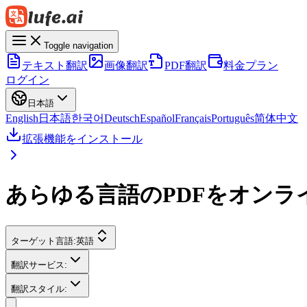
Toggle navigation
テキスト翻訳
画像翻訳
PDF翻訳
料金プラン
ログイン
日本語
English
日本語
한국어
Deutsch
Español
Français
Português
简体中文
拡張機能をインストール
あらゆる言語のPDFをオンラ
ターゲット言語:
英語
翻訳サービス
:
翻訳スタイル
: