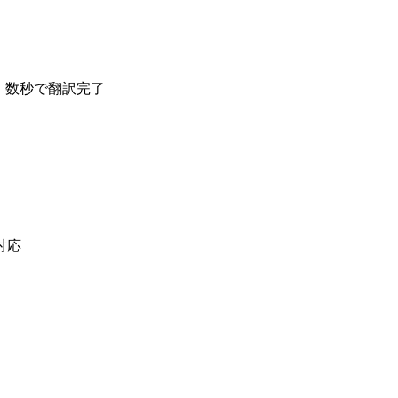
、数秒で翻訳完了
対応