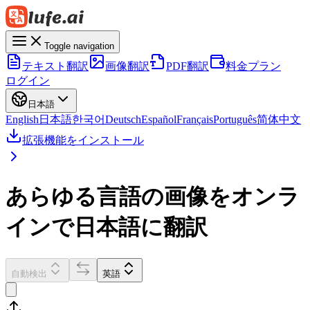
Toggle navigation
テキスト翻訳
画像翻訳
PDF翻訳
料金プラン
ログイン
日本語
English
日本語
한국어
Deutsch
Español
Français
Português
简体中文
拡張機能をインストール
あらゆる言語の画像をオンラ
インで日本語に翻訳
自動検出
英語