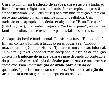
Um erro comum na
tradução do árabe para o russo
é a tradução
literal de termos religiosos ou culturais. Por exemplo, a expressão
árabe "Inshallah" (Se Deus quiser) não tem uma tradução direta em
russo que capture a mesma nuance cultural e religiosa. Uma
tradução mais apropriada poderia ser algo como "Если Бог даст"
(Esli Bog dast), que também significa "Se Deus quiser", mas é mais
familiar e culturalmente ressonante para os falantes de russo.
A adaptação local é fundamental. Considere a frase "Bem-vindo!".
Em um contexto formal, a tradução russa poderia ser "Добро
пожаловать!" (Dobro pozhalovat'!), mas em um contexto informal,
"Привет!" (Privet!) pode ser mais adequado. A escolha da tradução
correta na
tradução do árabe para o russo
depende do contexto e
do público-alvo. A
tradução do árabe para o russo
é um processo
complexo. Para uma
tradução do árabe para o russo
de
qualidade, é preciso considerar o contexto. Uma boa
tradução do
árabe para o russo
garante a compreensão do texto.