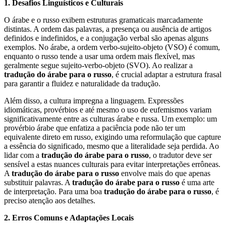
1. Desafios Linguísticos e Culturais
O árabe e o russo exibem estruturas gramaticais marcadamente
distintas. A ordem das palavras, a presença ou ausência de artigos
definidos e indefinidos, e a conjugação verbal são apenas alguns
exemplos. No árabe, a ordem verbo-sujeito-objeto (VSO) é comum,
enquanto o russo tende a usar uma ordem mais flexível, mas
geralmente segue sujeito-verbo-objeto (SVO). Ao realizar a
tradução do árabe para o russo
, é crucial adaptar a estrutura frasal
para garantir a fluidez e naturalidade da tradução.
Além disso, a cultura impregna a linguagem. Expressões
idiomáticas, provérbios e até mesmo o uso de eufemismos variam
significativamente entre as culturas árabe e russa. Um exemplo: um
provérbio árabe que enfatiza a paciência pode não ter um
equivalente direto em russo, exigindo uma reformulação que capture
a essência do significado, mesmo que a literalidade seja perdida. Ao
lidar com a
tradução do árabe para o russo
, o tradutor deve ser
sensível a estas nuances culturais para evitar interpretações errôneas.
A
tradução do árabe para o russo
envolve mais do que apenas
substituir palavras. A
tradução do árabe para o russo
é uma arte
de interpretação. Para uma boa
tradução do árabe para o russo
, é
preciso atenção aos detalhes.
2. Erros Comuns e Adaptações Locais