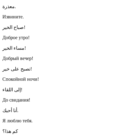
معذرة.
Извините.
صباح الخير!
Доброе утро!
مساء الخير!
Добрый вечер!
تصبح على خير!
Спокойной ночи!
إلى اللقاء!
До свидания!
أنا أحبك.
Я люблю тебя.
كم هذا؟