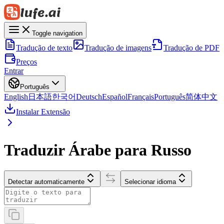
Toggle navigation
Tradução de texto
Tradução de imagens
Tradução de PDF
Preços
Entrar
Português
English
日本語
한국어
Deutsch
Español
Français
Português
简体中文
Instalar Extensão
Traduzir Árabe para Russo
Detectar automaticamente
Selecionar idioma