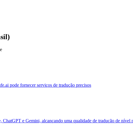
sil)
ue
ufe.ai pode fornecer serviços de tradução precisos
de, ChatGPT e Gemini, alcançando uma qualidade de tradução de nível 