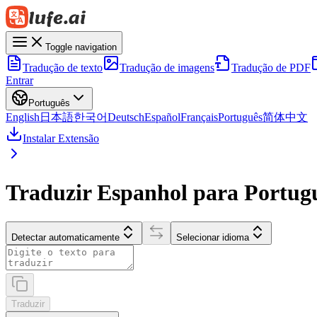
Toggle navigation
Tradução de texto
Tradução de imagens
Tradução de PDF
Entrar
Português
English
日本語
한국어
Deutsch
Español
Français
Português
简体中文
Instalar Extensão
Traduzir Espanhol para Portugu
Detectar automaticamente
Selecionar idioma
Traduzir