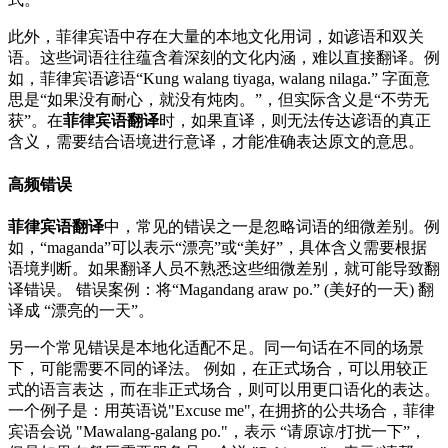
此外，菲律宾语中存在大量的本地文化用词，如谚语和双关
语。这些词语往往蕴含着深刻的文化内涵，难以直接翻译。例
如，菲律宾语谚语“Kung walang tiyaga, walang nilaga.” 字面意
思是“如果没有耐心，就没有炖肉。”，但实际含义是“不劳无
获”。在
菲律宾语翻译
时，如果直译，则无法传达谚语的真正
含义，需要结合语境进行意译，才能准确表达原文的意思。
高频错误
菲律宾语翻译
中，常见的错误之一是忽略词语的细微差别。例
如，“maganda”可以表示“漂亮”或“美好”，具体含义需要根据
语境判断。如果翻译人员不熟悉这些细微差别，就可能导致翻
译错误。 错误案例：将“Magandang araw po.” (美好的一天) 翻
译成 “漂亮的一天”。
另一个常见错误是本地化适配不足。同一句话在不同的场景
下，可能需要不同的译法。 例如，在正式场合，可以用较正
式的语言表达，而在非正式场合，则可以用更口语化的表达。
一个例子是：用英语说"Excuse me", 在拥挤的公共场合，菲律
宾语会说 "Mawalang-galang po."，表示 “请原谅/打扰一下”，