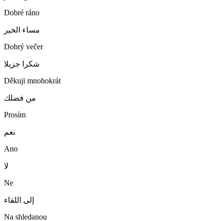
Dobré ráno
مساء الخير
Dobrý večer
شكرا جزيلا
Děkuji mnohokrát
من فضلك
Prosím
نعم
Ano
لا
Ne
إلى اللقاء
Na shledanou