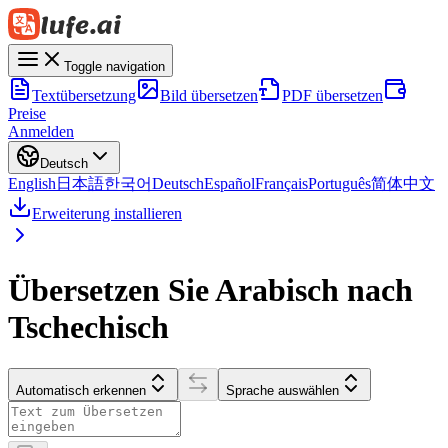
Toggle navigation
Textübersetzung
Bild übersetzen
PDF übersetzen
Preise
Anmelden
Deutsch
English
日本語
한국어
Deutsch
Español
Français
Português
简体中文
Erweiterung installieren
Übersetzen Sie Arabisch nach
Tschechisch
Automatisch erkennen
Sprache auswählen