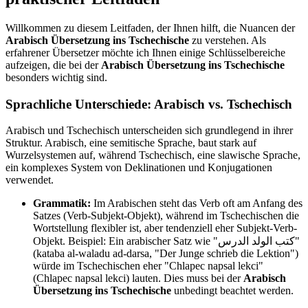
Willkommen zu diesem Leitfaden, der Ihnen hilft, die Nuancen der
Arabisch Übersetzung ins Tschechische
zu verstehen. Als
erfahrener Übersetzer möchte ich Ihnen einige Schlüsselbereiche
aufzeigen, die bei der
Arabisch Übersetzung ins Tschechische
besonders wichtig sind.
Sprachliche Unterschiede: Arabisch vs. Tschechisch
Arabisch und Tschechisch unterscheiden sich grundlegend in ihrer
Struktur. Arabisch, eine semitische Sprache, baut stark auf
Wurzelsystemen auf, während Tschechisch, eine slawische Sprache,
ein komplexes System von Deklinationen und Konjugationen
verwendet.
Grammatik:
Im Arabischen steht das Verb oft am Anfang des
Satzes (Verb-Subjekt-Objekt), während im Tschechischen die
Wortstellung flexibler ist, aber tendenziell eher Subjekt-Verb-
Objekt. Beispiel: Ein arabischer Satz wie "كتب الولد الدرس"
(kataba al-waladu ad-darsa, "Der Junge schrieb die Lektion")
würde im Tschechischen eher "Chlapec napsal lekci"
(Chlapec napsal lekci) lauten. Dies muss bei der
Arabisch
Übersetzung ins Tschechische
unbedingt beachtet werden.