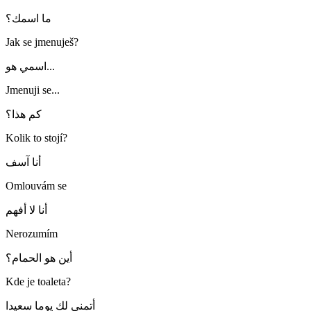
ما اسمك؟
Jak se jmenuješ?
اسمي هو...
Jmenuji se...
كم هذا؟
Kolik to stojí?
أنا آسف
Omlouvám se
أنا لا أفهم
Nerozumím
أين هو الحمام؟
Kde je toaleta?
أتمنى لك يوما سعيدا