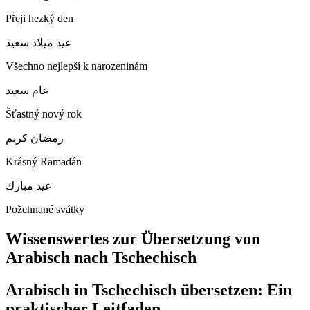
Přeji hezký den
عيد ميلاد سعيد
Všechno nejlepší k narozeninám
عام سعيد
Šťastný nový rok
رمضان كريم
Krásný Ramadán
عيد مبارك
Požehnané svátky
Wissenswertes zur Übersetzung von
Arabisch nach Tschechisch
Arabisch in Tschechisch übersetzen: Ein
praktischer Leitfaden