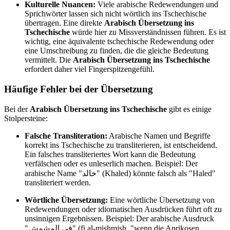
Kulturelle Nuancen:
Viele arabische Redewendungen und
Sprichwörter lassen sich nicht wörtlich ins Tschechische
übertragen. Eine direkte
Arabisch Übersetzung ins
Tschechische
würde hier zu Missverständnissen führen. Es ist
wichtig, eine äquivalente tschechische Redewendung oder
eine Umschreibung zu finden, die die gleiche Bedeutung
vermittelt. Die
Arabisch Übersetzung ins Tschechische
erfordert daher viel Fingerspitzengefühl.
Häufige Fehler bei der Übersetzung
Bei der
Arabisch Übersetzung ins Tschechische
gibt es einige
Stolpersteine:
Falsche Transliteration:
Arabische Namen und Begriffe
korrekt ins Tschechische zu transliterieren, ist entscheidend.
Ein falsches transliteriertes Wort kann die Bedeutung
verfälschen oder es unleserlich machen. Beispiel: Der
arabische Name "خالد" (Khaled) könnte falsch als "Haled"
transliteriert werden.
Wörtliche Übersetzung:
Eine wörtliche Übersetzung von
Redewendungen oder idiomatischen Ausdrücken führt oft zu
unsinnigen Ergebnissen. Beispiel: Der arabische Ausdruck
"في المشمش" (fi al-mishmish, "wenn die Aprikosen