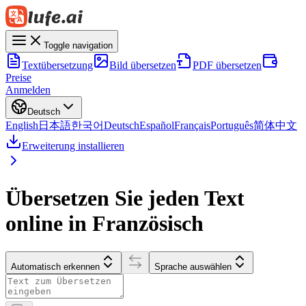
Toggle navigation
Textübersetzung
Bild übersetzen
PDF übersetzen
Preise
Anmelden
Deutsch
English
日本語
한국어
Deutsch
Español
Français
Português
简体中文
Erweiterung installieren
Übersetzen Sie jeden Text
online in Französisch
Automatisch erkennen
Sprache auswählen