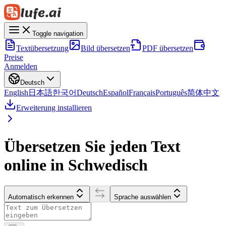
Toggle navigation
Textübersetzung
Bild übersetzen
PDF übersetzen
Preise
Anmelden
Deutsch
English
日本語
한국어
Deutsch
Español
Français
Português
简体中文
Erweiterung installieren
Übersetzen Sie jeden Text
online in Schwedisch
Automatisch erkennen
Sprache auswählen