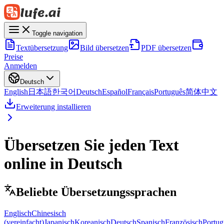
Toggle navigation
Textübersetzung
Bild übersetzen
PDF übersetzen
Preise
Anmelden
Deutsch
English
日本語
한국어
Deutsch
Español
Français
Português
简体中文
Erweiterung installieren
Übersetzen Sie jeden Text
online in Deutsch
Beliebte Übersetzungssprachen
Englisch
Chinesisch
(vereinfacht)
Japanisch
Koreanisch
Deutsch
Spanisch
Französisch
Portug