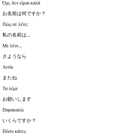
Όχι, δεν είμαι καλά
お名前は何ですか？
Πώς σε λένε;
私の名前は...
Με λένε...
さようなら
Αντίο
またね
Τα λέμε
お願いします
Παρακαλώ
いくらですか？
Πόσο κάνει;