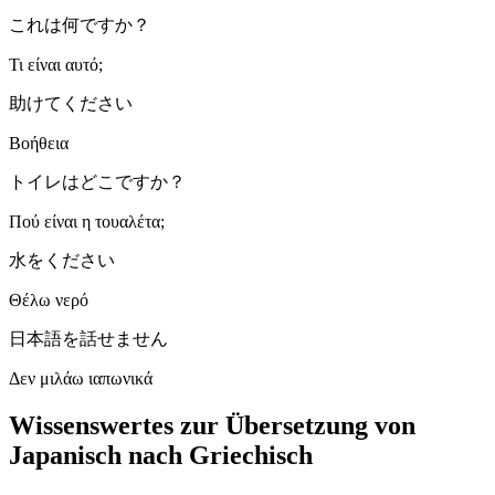
これは何ですか？
Τι είναι αυτό;
助けてください
Βοήθεια
トイレはどこですか？
Πού είναι η τουαλέτα;
水をください
Θέλω νερό
日本語を話せません
Δεν μιλάω ιαπωνικά
Wissenswertes zur Übersetzung von
Japanisch nach Griechisch