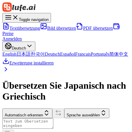
Toggle navigation
Textübersetzung
Bild übersetzen
PDF übersetzen
Preise
Anmelden
Deutsch
English
日本語
한국어
Deutsch
Español
Français
Português
简体中文
Erweiterung installieren
Übersetzen Sie Japanisch nach
Griechisch
Automatisch erkennen
Sprache auswählen