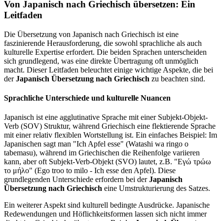
Von Japanisch nach Griechisch übersetzen: Ein
Leitfaden
Die Übersetzung von Japanisch nach Griechisch ist eine
faszinierende Herausforderung, die sowohl sprachliche als auch
kulturelle Expertise erfordert. Die beiden Sprachen unterscheiden
sich grundlegend, was eine direkte Übertragung oft unmöglich
macht. Dieser Leitfaden beleuchtet einige wichtige Aspekte, die bei
der
Japanisch Übersetzung nach Griechisch
zu beachten sind.
Sprachliche Unterschiede und kulturelle Nuancen
Japanisch ist eine agglutinative Sprache mit einer Subjekt-Objekt-
Verb (SOV) Struktur, während Griechisch eine flektierende Sprache
mit einer relativ flexiblen Wortstellung ist. Ein einfaches Beispiel: Im
Japanischen sagt man "Ich Apfel esse" (Watashi wa ringo o
tabemasu), während im Griechischen die Reihenfolge variieren
kann, aber oft Subjekt-Verb-Objekt (SVO) lautet, z.B. "Εγώ τρώω
το μήλο" (Ego troo to milo - Ich esse den Apfel). Diese
grundlegenden Unterschiede erfordern bei der
Japanisch
Übersetzung nach Griechisch
eine Umstrukturierung des Satzes.
Ein weiterer Aspekt sind kulturell bedingte Ausdrücke. Japanische
Redewendungen und Höflichkeitsformen lassen sich nicht immer