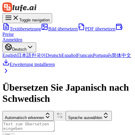
Toggle navigation
Textübersetzung
Bild übersetzen
PDF übersetzen
Preise
Anmelden
Deutsch
English
日本語
한국어
Deutsch
Español
Français
Português
简体中文
Erweiterung installieren
Übersetzen Sie Japanisch nach
Schwedisch
Automatisch erkennen
Sprache auswählen