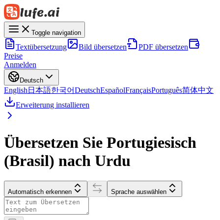
Toggle navigation
Textübersetzung
Bild übersetzen
PDF übersetzen
Preise
Anmelden
Deutsch
English
日本語
한국어
Deutsch
Español
Français
Português
简体中文
Erweiterung installieren
Übersetzen Sie Portugiesisch
(Brasil) nach Urdu
Automatisch erkennen
Sprache auswählen