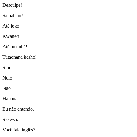
Desculpe!
Samahani!
Até logo!
Kwaheri!
Até amanhã!
Tutaonana kesho!
Sim
Ndio
Não
Hapana
Eu não entendo.
Sielewi.
Você fala inglês?