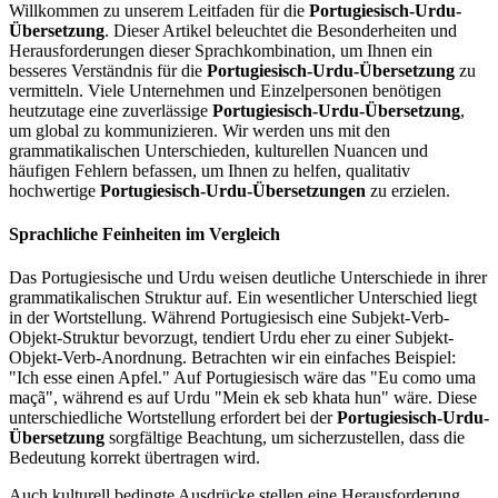
Willkommen zu unserem Leitfaden für die
Portugiesisch-Urdu-
Übersetzung
. Dieser Artikel beleuchtet die Besonderheiten und
Herausforderungen dieser Sprachkombination, um Ihnen ein
besseres Verständnis für die
Portugiesisch-Urdu-Übersetzung
zu
vermitteln. Viele Unternehmen und Einzelpersonen benötigen
heutzutage eine zuverlässige
Portugiesisch-Urdu-Übersetzung
,
um global zu kommunizieren. Wir werden uns mit den
grammatikalischen Unterschieden, kulturellen Nuancen und
häufigen Fehlern befassen, um Ihnen zu helfen, qualitativ
hochwertige
Portugiesisch-Urdu-Übersetzungen
zu erzielen.
Sprachliche Feinheiten im Vergleich
Das Portugiesische und Urdu weisen deutliche Unterschiede in ihrer
grammatikalischen Struktur auf. Ein wesentlicher Unterschied liegt
in der Wortstellung. Während Portugiesisch eine Subjekt-Verb-
Objekt-Struktur bevorzugt, tendiert Urdu eher zu einer Subjekt-
Objekt-Verb-Anordnung. Betrachten wir ein einfaches Beispiel:
"Ich esse einen Apfel." Auf Portugiesisch wäre das "Eu como uma
maçã", während es auf Urdu "Mein ek seb khata hun" wäre. Diese
unterschiedliche Wortstellung erfordert bei der
Portugiesisch-Urdu-
Übersetzung
sorgfältige Beachtung, um sicherzustellen, dass die
Bedeutung korrekt übertragen wird.
Auch kulturell bedingte Ausdrücke stellen eine Herausforderung