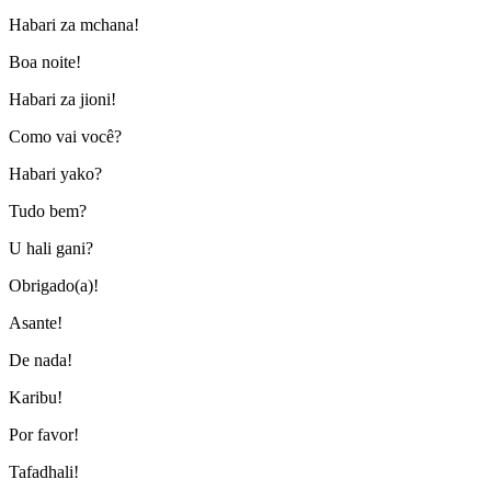
Habari za mchana!
Boa noite!
Habari za jioni!
Como vai você?
Habari yako?
Tudo bem?
U hali gani?
Obrigado(a)!
Asante!
De nada!
Karibu!
Por favor!
Tafadhali!