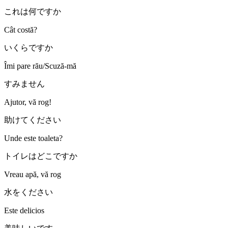
これは何ですか
Cât costă?
いくらですか
Îmi pare rău/Scuză-mă
すみません
Ajutor, vă rog!
助けてください
Unde este toaleta?
トイレはどこですか
Vreau apă, vă rog
水をください
Este delicios