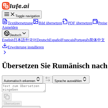
Toggle navigation
Textübersetzung
Bild übersetzen
PDF übersetzen
Preise
Anmelden
Deutsch
English
日本語
한국어
Deutsch
Español
Français
Português
简体中文
Erweiterung installieren
Übersetzen Sie Rumänisch nach
Automatisch erkennen
Sprache auswählen
Übersetzen