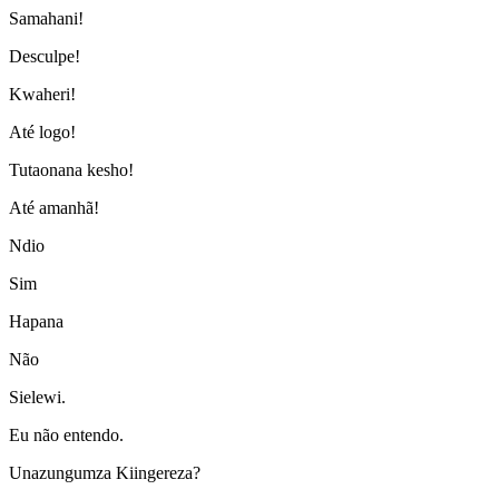
Samahani!
Desculpe!
Kwaheri!
Até logo!
Tutaonana kesho!
Até amanhã!
Ndio
Sim
Hapana
Não
Sielewi.
Eu não entendo.
Unazungumza Kiingereza?