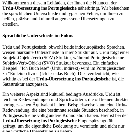
Willkommen zu diesem Leitfaden, der Ihnen die Nuancen der
Urdu-Übersetzung ins Portugiesische
näherbringt. Wir beleuchten
die sprachlichen Unterschiede und typischen Fehler, um Ihnen zu
helfen, präzise und kulturell angemessene Übersetzungen zu
erstellen.
Sprachliche Unterschiede im Fokus
Urdu und Portugiesisch, obwohl beide indoeuropäische Sprachen,
weisen markante Unterschiede in ihrer Struktur auf. Urdu folgt einer
Subjekt-Objekt-Verb (SOV) Struktur, während Portugiesisch eine
Subjekt-Verb-Objekt (SVO) Struktur bevorzugt. Ein einfaches
Beispiel: "Ich Buch lese" (Urdu, indirekt) wird im Portugiesischen
zu "Eu leio o livro" (Ich lese das Buch). Dies verdeutlicht, wie
wichtig es bei der
Urdu-Übersetzung ins Portugiesische
ist, die
Satzstruktur anzupassen.
Ein weiterer Aspekt sind kulturell bedingte Ausdrücke. Urdu ist
reich an Redewendungen und Sprichwörtern, die oft keinen direkten
portugiesischen Äquivalent haben. Beispielsweise kann eine Urdu-
Redewendung, die eine bestimmte soziale Situation beschreibt, in
Portugiesisch eine völlig andere Konnotation haben. Hier ist bei der
Urdu-Übersetzung ins Portugiesische
Fingerspitzengefühl
gefragt, um die eigentliche Bedeutung zu vermitteln und nicht nur
eine wörtliche Übersetzung zu liefern.