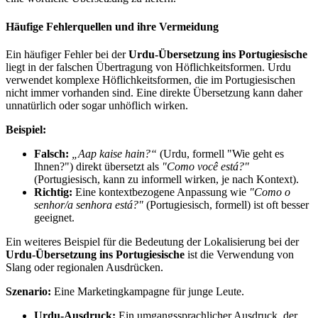
Häufige Fehlerquellen und ihre Vermeidung
Ein häufiger Fehler bei der
Urdu-Übersetzung ins Portugiesische
liegt in der falschen Übertragung von Höflichkeitsformen. Urdu
verwendet komplexe Höflichkeitsformen, die im Portugiesischen
nicht immer vorhanden sind. Eine direkte Übersetzung kann daher
unnatürlich oder sogar unhöflich wirken.
Beispiel:
Falsch:
„Aap kaise hain?“
(Urdu, formell "Wie geht es
Ihnen?") direkt übersetzt als
"Como você está?"
(Portugiesisch, kann zu informell wirken, je nach Kontext).
Richtig:
Eine kontextbezogene Anpassung wie
"Como o
senhor/a senhora está?"
(Portugiesisch, formell) ist oft besser
geeignet.
Ein weiteres Beispiel für die Bedeutung der Lokalisierung bei der
Urdu-Übersetzung ins Portugiesische
ist die Verwendung von
Slang oder regionalen Ausdrücken.
Szenario:
Eine Marketingkampagne für junge Leute.
Urdu-Ausdruck:
Ein umgangssprachlicher Ausdruck, der