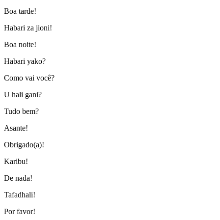
Boa tarde!
Habari za jioni!
Boa noite!
Habari yako?
Como vai você?
U hali gani?
Tudo bem?
Asante!
Obrigado(a)!
Karibu!
De nada!
Tafadhali!
Por favor!