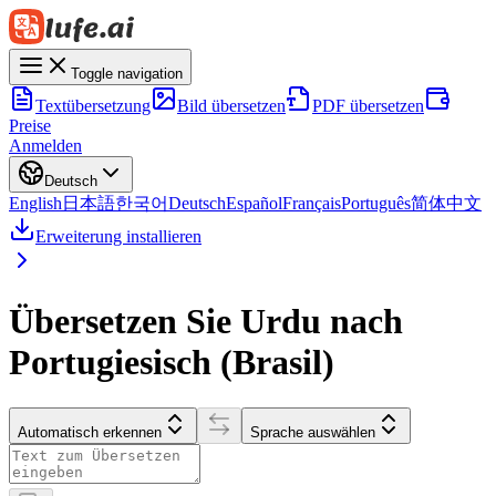
Toggle navigation
Textübersetzung
Bild übersetzen
PDF übersetzen
Preise
Anmelden
Deutsch
English
日本語
한국어
Deutsch
Español
Français
Português
简体中文
Erweiterung installieren
Übersetzen Sie Urdu nach
Portugiesisch (Brasil)
Automatisch erkennen
Sprache auswählen