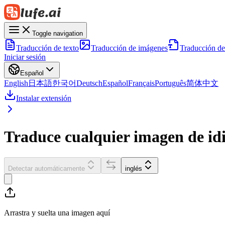
Toggle navigation
Traducción de texto
Traducción de imágenes
Traducción d
Iniciar sesión
Español
English
日本語
한국어
Deutsch
Español
Français
Português
简体中文
Instalar extensión
Traduce cualquier imagen de idi
Detectar automáticamente
inglés
Arrastra y suelta una imagen aquí