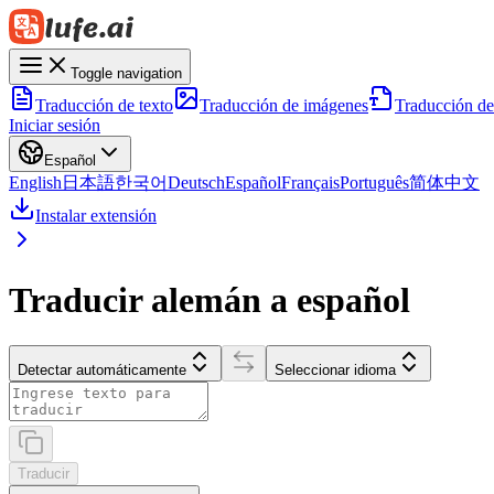
Toggle navigation
Traducción de texto
Traducción de imágenes
Traducción d
Iniciar sesión
Español
English
日本語
한국어
Deutsch
Español
Français
Português
简体中文
Instalar extensión
Traducir alemán a español
Detectar automáticamente
Seleccionar idioma
Traducir