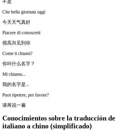
不是
Che bella giornata oggi
今天天气真好
Piacere di conoscerti
很高兴见到你
Come ti chiami?
你叫什么名字？
Mi chiamo...
我的名字是...
Puoi ripetere, per favore?
请再说一遍
Conocimientos sobre la traducción de
italiano a chino (simplificado)