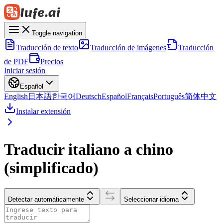
Toggle navigation
Traducción de texto
Traducción de imágenes
Traducción
de PDF
Precios
Iniciar sesión
Español
English
日本語
한국어
Deutsch
Español
Français
Português
简体中文
Instalar extensión
Traducir italiano a chino
(simplificado)
Detectar automáticamente
Seleccionar idioma