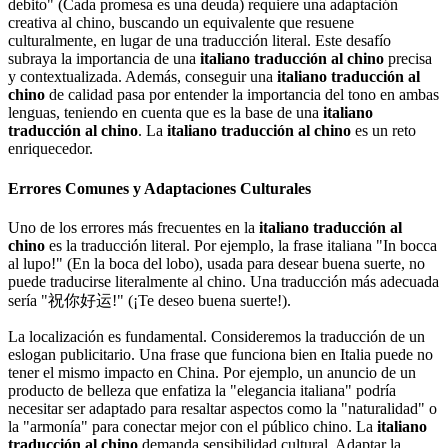
debito" (Cada promesa es una deuda) requiere una adaptación
creativa al chino, buscando un equivalente que resuene
culturalmente, en lugar de una traducción literal. Este desafío
subraya la importancia de una
italiano traducción al chino
precisa
y contextualizada. Además, conseguir una
italiano traducción al
chino
de calidad pasa por entender la importancia del tono en ambas
lenguas, teniendo en cuenta que es la base de una
italiano
traducción al chino
. La
italiano traducción al chino
es un reto
enriquecedor.
Errores Comunes y Adaptaciones Culturales
Uno de los errores más frecuentes en la
italiano traducción al
chino
es la traducción literal. Por ejemplo, la frase italiana "In bocca
al lupo!" (En la boca del lobo), usada para desear buena suerte, no
puede traducirse literalmente al chino. Una traducción más adecuada
sería "祝你好运!" (¡Te deseo buena suerte!).
La localización es fundamental. Consideremos la traducción de un
eslogan publicitario. Una frase que funciona bien en Italia puede no
tener el mismo impacto en China. Por ejemplo, un anuncio de un
producto de belleza que enfatiza la "elegancia italiana" podría
necesitar ser adaptado para resaltar aspectos como la "naturalidad" o
la "armonía" para conectar mejor con el público chino. La
italiano
traducción al chino
demanda sensibilidad cultural. Adaptar la