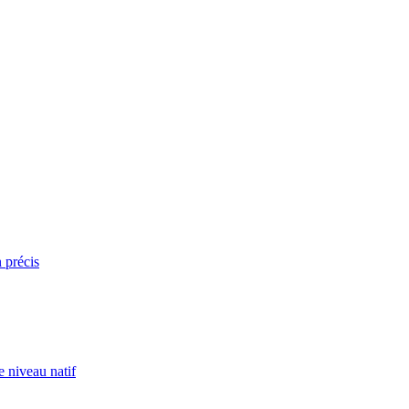
n précis
e niveau natif