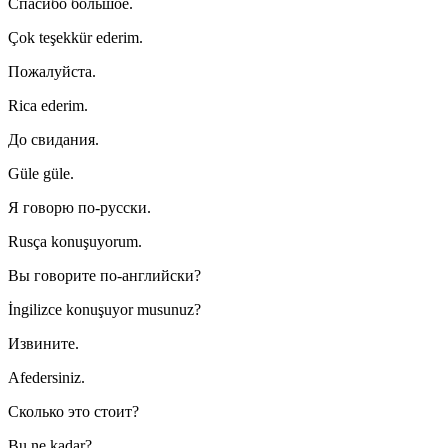
Спасибо большое.
Çok teşekkür ederim.
Пожалуйста.
Rica ederim.
До свидания.
Güle güle.
Я говорю по-русски.
Rusça konuşuyorum.
Вы говорите по-английски?
İngilizce konuşuyor musunuz?
Извините.
Afedersiniz.
Сколько это стоит?
Bu ne kadar?