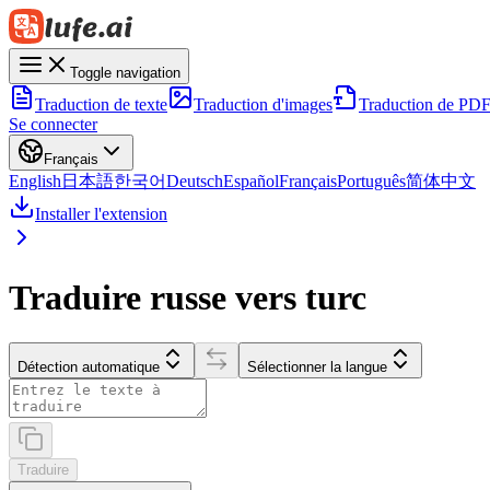
Toggle navigation
Traduction de texte
Traduction d'images
Traduction de PD
Se connecter
Français
English
日本語
한국어
Deutsch
Español
Français
Português
简体中文
Installer l'extension
Traduire russe vers turc
Détection automatique
Sélectionner la langue
Traduire