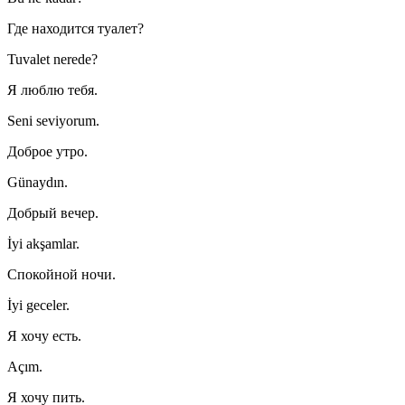
Где находится туалет?
Tuvalet nerede?
Я люблю тебя.
Seni seviyorum.
Доброе утро.
Günaydın.
Добрый вечер.
İyi akşamlar.
Спокойной ночи.
İyi geceler.
Я хочу есть.
Açım.
Я хочу пить.