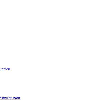
n précis
e niveau natif