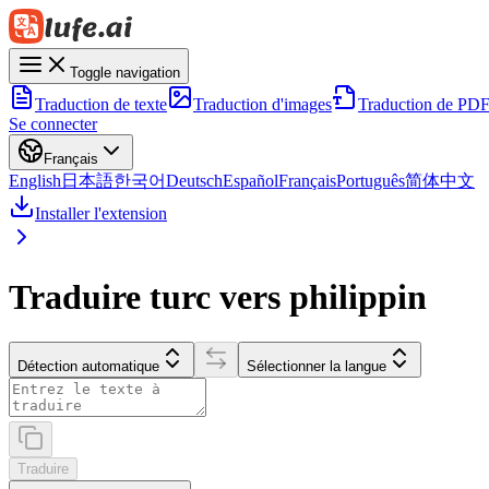
Toggle navigation
Traduction de texte
Traduction d'images
Traduction de PD
Se connecter
Français
English
日本語
한국어
Deutsch
Español
Français
Português
简体中文
Installer l'extension
Traduire turc vers philippin
Détection automatique
Sélectionner la langue
Traduire