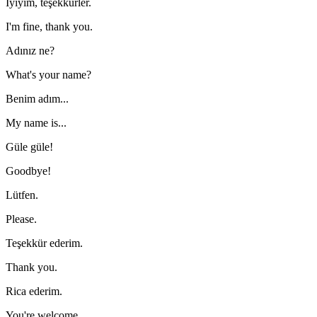
İyiyim, teşekkürler.
I'm fine, thank you.
Adınız ne?
What's your name?
Benim adım...
My name is...
Güle güle!
Goodbye!
Lütfen.
Please.
Teşekkür ederim.
Thank you.
Rica ederim.
You're welcome.