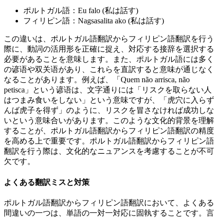
ポルトガル語：Eu falo (私は話す)
フィリピン語：Nagsasalita ako (私は話す)
この違いは、ポルトガル語翻訳からフィリピン語翻訳を行う
際に、動詞の活用形を正確に捉え、対応する接辞を選択する
必要があることを意味します。また、ポルトガル語には多く
の谚语や双关语があり、これらを直訳すると意味が通じなく
なることがあります。例えば、「Quem não arrisca, não
petisca」という谚语は、文字通りには「リスクを取らない人
はつまみ食いをしない」という意味ですが、「虎穴に入らず
んば虎子を得ず」のように、リスクを冒さなければ成功しな
いという意味合いがあります。このような文化的背景を理解
することが、ポルトガル語翻訳からフィリピン語翻訳の精度
を高める上で重要です。ポルトガル語翻訳からフィリピン語
翻訳を行う際は、文化的なニュアンスを考慮することが不可
欠です。
よくある翻訳ミスと対策
ポルトガル語翻訳からフィリピン語翻訳において、よくある
間違いの一つは、単語の一対一対応に固執することです。言