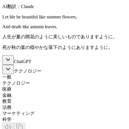
AI翻訳：Claude
Let life be beautiful like summer flowers,
And death like autumn leaves.
人生が夏の開花のように美しいものでありますように。
死が秋の葉の穏やかな落下のようにありますように。
ChatGPT
テクノロジー
一般
テクノロジー
医療
金融
教育
法務
マーケティング
科学