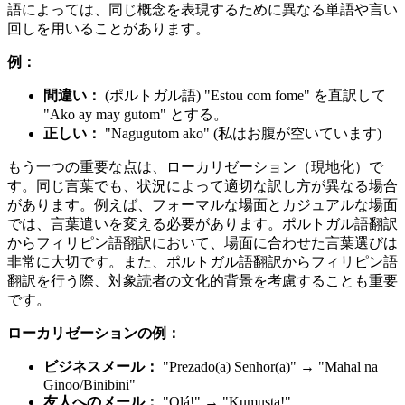
語によっては、同じ概念を表現するために異なる単語や言い
回しを用いることがあります。
例：
間違い：
(ポルトガル語) "Estou com fome" を直訳して
"Ako ay may gutom" とする。
正しい：
"Nagugutom ako" (私はお腹が空いています)
もう一つの重要な点は、ローカリゼーション（現地化）で
す。同じ言葉でも、状況によって適切な訳し方が異なる場合
があります。例えば、フォーマルな場面とカジュアルな場面
では、言葉遣いを変える必要があります。ポルトガル語翻訳
からフィリピン語翻訳において、場面に合わせた言葉選びは
非常に大切です。また、ポルトガル語翻訳からフィリピン語
翻訳を行う際、対象読者の文化的背景を考慮することも重要
です。
ローカリゼーションの例：
ビジネスメール：
"Prezado(a) Senhor(a)" → "Mahal na
Ginoo/Binibini"
友人へのメール：
"Olá!" → "Kumusta!"