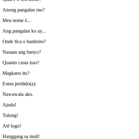
Anong pangalan mo?
Meu nome é...
Ang pangalan ko ay...
Onde fica o banheiro?
Nasaan ang banyo?
Quanto custa isso?
Magkano ito?
Estou perdido(a).
Nawawala ako.
Ajuda!
Tulong!
Até logo!
Hanggang sa muli!