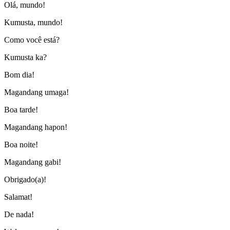
Olá, mundo!
Kumusta, mundo!
Como você está?
Kumusta ka?
Bom dia!
Magandang umaga!
Boa tarde!
Magandang hapon!
Boa noite!
Magandang gabi!
Obrigado(a)!
Salamat!
De nada!