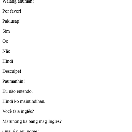
Walang anuman!
Por favor!
Pakiusap!
Sim
Oo
Não
Hindi
Desculpe!
Paumanhin!
Eu não entendo.
Hindi ko maintindihan.
Você fala inglês?
Marunong ka bang mag-Ingles?
Qual é o seu nome?