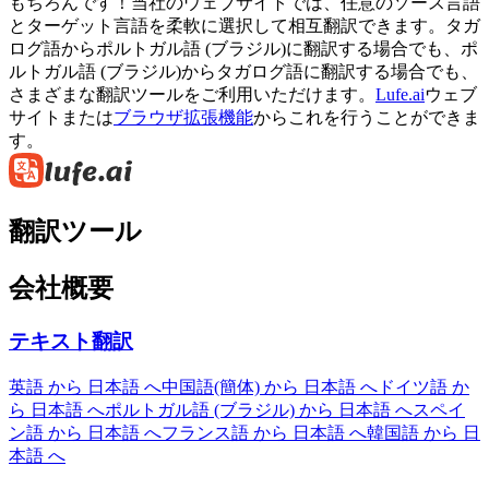
もちろんです！当社のウェブサイトでは、任意のソース言語
とターゲット言語を柔軟に選択して相互翻訳できます。タガ
ログ語からポルトガル語 (ブラジル)に翻訳する場合でも、ポ
ルトガル語 (ブラジル)からタガログ語に翻訳する場合でも、
さまざまな翻訳ツールをご利用いただけます。
Lufe.ai
ウェブ
サイトまたは
ブラウザ拡張機能
からこれを行うことができま
す。
翻訳ツール
会社概要
テキスト翻訳
英語 から 日本語 へ
中国語(簡体) から 日本語 へ
ドイツ語 か
ら 日本語 へ
ポルトガル語 (ブラジル) から 日本語 へ
スペイ
ン語 から 日本語 へ
フランス語 から 日本語 へ
韓国語 から 日
本語 へ