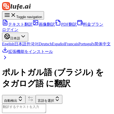
Toggle navigation
テキスト翻訳
画像翻訳
PDF翻訳
料金プラン
ログイン
日本語
English
日本語
한국어
Deutsch
Español
Français
Português
简体中文
拡張機能をインストール
ポルトガル語 (ブラジル) を
タガログ語 に翻訳
自動検出
言語を選択