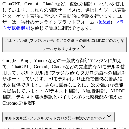
ChatGPT、Gemini、Claudeなど、複数の翻訳エンジンを使用
しています。これらの翻訳サービスは、選択したソース言語
とターゲット言語に基づいて自動的に翻訳を行います。ユー
ザーは、当社のオンラインプラットフォーム（
lufe.ai
）
ブラ
ウザ拡張機能
を通じて簡単に翻訳できます。
ポルトガル語 (ブラジル) から タガログ語 への翻訳には他にどのような
ツールがありますか？
Google、Bing、Yandexなどの一般的な翻訳エンジンに加え
て、ChatGPT、Gemini、Claudeなどの先進的なAIモデルを使
用して、ポルトガル語 (ブラジル)からタガログ語への翻訳を
サポートしています。AIモデルはより正確で自然な翻訳結
果を提供できます。 さらに重要なことに、次の強力な機能
も提供しています： AIテキスト翻訳、AI画像翻訳、AI PDF
翻訳；テキスト選択翻訳とバイリンガル比較機能を備えた
Chrome拡張機能。
ポルトガル語 (ブラジル)からタガログ語へ翻訳できますか？