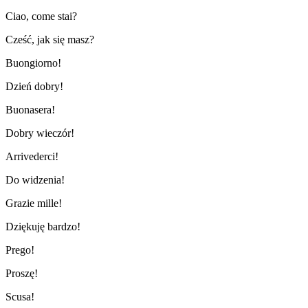
Ciao, come stai?
Cześć, jak się masz?
Buongiorno!
Dzień dobry!
Buonasera!
Dobry wieczór!
Arrivederci!
Do widzenia!
Grazie mille!
Dziękuję bardzo!
Prego!
Proszę!
Scusa!