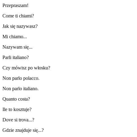
Przepraszam!
Come ti chiami?
Jak się nazywasz?
Mi chiamo...
Nazywam się...
Parli italiano?
Czy mówisz po włosku?
Non parlo polacco.
Non parlo italiano.
Quanto costa?
Ile to kosztuje?
Dove si trova...?
Gdzie znajduje się...?