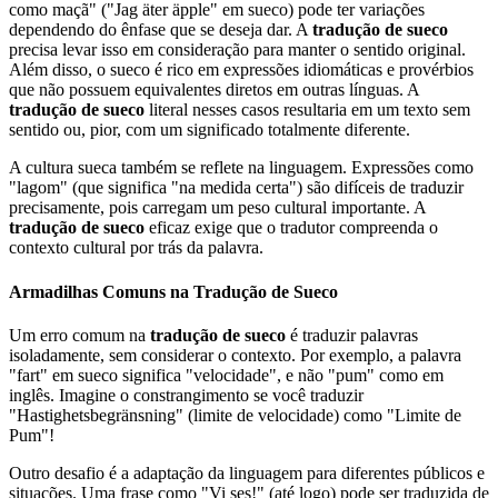
como maçã" ("Jag äter äpple" em sueco) pode ter variações
dependendo do ênfase que se deseja dar. A
tradução de sueco
precisa levar isso em consideração para manter o sentido original.
Além disso, o sueco é rico em expressões idiomáticas e provérbios
que não possuem equivalentes diretos em outras línguas. A
tradução de sueco
literal nesses casos resultaria em um texto sem
sentido ou, pior, com um significado totalmente diferente.
A cultura sueca também se reflete na linguagem. Expressões como
"lagom" (que significa "na medida certa") são difíceis de traduzir
precisamente, pois carregam um peso cultural importante. A
tradução de sueco
eficaz exige que o tradutor compreenda o
contexto cultural por trás da palavra.
Armadilhas Comuns na Tradução de Sueco
Um erro comum na
tradução de sueco
é traduzir palavras
isoladamente, sem considerar o contexto. Por exemplo, a palavra
"fart" em sueco significa "velocidade", e não "pum" como em
inglês. Imagine o constrangimento se você traduzir
"Hastighetsbegränsning" (limite de velocidade) como "Limite de
Pum"!
Outro desafio é a adaptação da linguagem para diferentes públicos e
situações. Uma frase como "Vi ses!" (até logo) pode ser traduzida de