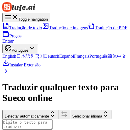
Toggle navigation
Tradução de texto
Tradução de imagens
Tradução de PDF
Preços
Entrar
Português
English
日本語
한국어
Deutsch
Español
Français
Português
简体中文
Instalar Extensão
Traduzir qualquer texto para
Sueco online
Detectar automaticamente
Selecionar idioma