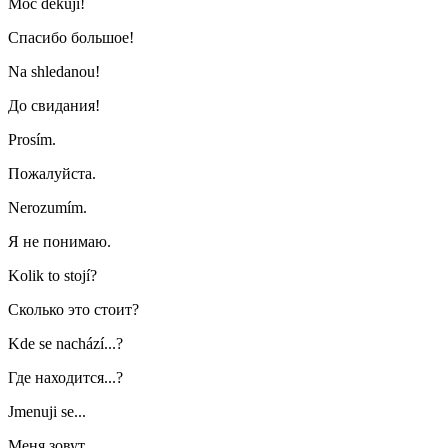
Moc děkuji!
Спасибо большое!
Na shledanou!
До свидания!
Prosím.
Пожалуйста.
Nerozumím.
Я не понимаю.
Kolik to stojí?
Сколько это стоит?
Kde se nachází...?
Где находится...?
Jmenuji se...
Меня зовут...