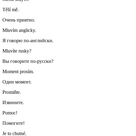
Těší mě.
Очень приятно.
Mluvím anglicky.
Я говорю по-английски.
Mluvíte rusky?
Вы говорите по-русски?
Moment prosím.
Один момент.
Promiňte.
Извините.
Pomoc!
Помогите!
Je to chutné.