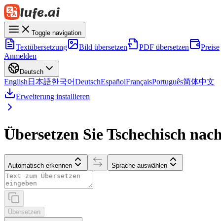
Toggle navigation
Textübersetzung
Bild übersetzen
PDF übersetzen
Preise
Anmelden
Deutsch
English
日本語
한국어
Deutsch
Español
Français
Português
简体中文
Erweiterung installieren
Übersetzen Sie Tschechisch nac
Automatisch erkennen
Sprache auswählen
Übersetzen