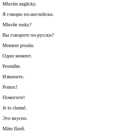
Mluvím anglicky.
Я говорю по-английски.
Mluvíte rusky?
Вы говорите по-русски?
Moment prosím.
Один момент.
Promiňte.
Извините.
Pomoc!
Помогите!
Je to chutné.
Это вкусно.
Mám žízeň.