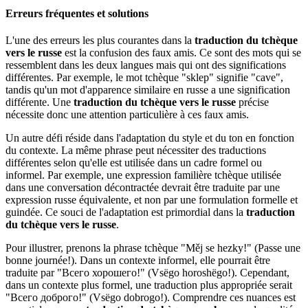
Erreurs fréquentes et solutions
L'une des erreurs les plus courantes dans la
traduction du tchèque
vers le russe
est la confusion des faux amis. Ce sont des mots qui se
ressemblent dans les deux langues mais qui ont des significations
différentes. Par exemple, le mot tchèque "sklep" signifie "cave",
tandis qu'un mot d'apparence similaire en russe a une signification
différente. Une
traduction du tchèque vers le russe
précise
nécessite donc une attention particulière à ces faux amis.
Un autre défi réside dans l'adaptation du style et du ton en fonction
du contexte. La même phrase peut nécessiter des traductions
différentes selon qu'elle est utilisée dans un cadre formel ou
informel. Par exemple, une expression familière tchèque utilisée
dans une conversation décontractée devrait être traduite par une
expression russe équivalente, et non par une formulation formelle et
guindée. Ce souci de l'adaptation est primordial dans la
traduction
du tchèque vers le russe
.
Pour illustrer, prenons la phrase tchèque "Měj se hezky!" (Passe une
bonne journée!). Dans un contexte informel, elle pourrait être
traduite par "Всего хорошего!" (Vsëgo horoshëgo!). Cependant,
dans un contexte plus formel, une traduction plus appropriée serait
"Всего доброго!" (Vsëgo dobrogo!). Comprendre ces nuances est