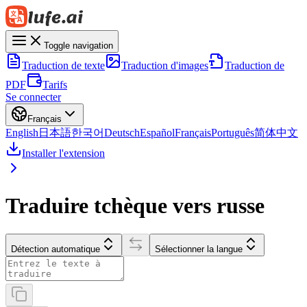
Toggle navigation
Traduction de texte
Traduction d'images
Traduction de
PDF
Tarifs
Se connecter
Français
English
日本語
한국어
Deutsch
Español
Français
Português
简体中文
Installer l'extension
Traduire tchèque vers russe
Détection automatique
Sélectionner la langue