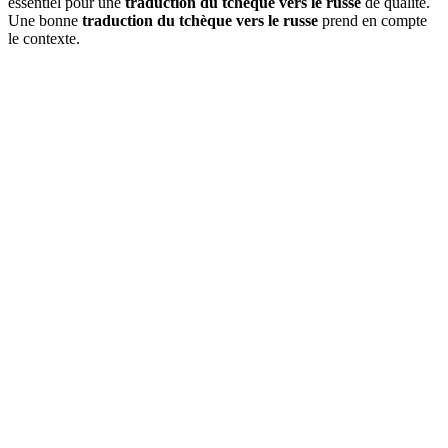
essentiel pour une
traduction du tchèque vers le russe
de qualité.
Une bonne
traduction du tchèque vers le russe
prend en compte
le contexte.