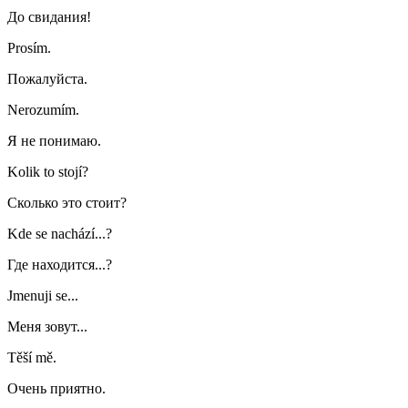
До свидания!
Prosím.
Пожалуйста.
Nerozumím.
Я не понимаю.
Kolik to stojí?
Сколько это стоит?
Kde se nachází...?
Где находится...?
Jmenuji se...
Меня зовут...
Těší mě.
Очень приятно.