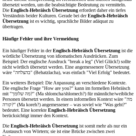
übersetzt werden, um die beabsichtigte Bedeutung zu vermitteln.
Die
Englisch-Hebräisch Übersetzung
erfordert daher ein tiefes
Verständnis beider Kulturen. Gerade bei der
Englisch-Hebräisch
Übersetzung
ist es wichtig, sprachliche Bilder adäquat zu
übertragen.
Häufige Fehler und ihre Vermeidung
Ein häufiger Fehler in der
Englisch-Hebräisch Übersetzung
ist die
wörtliche Übersetzung von idiomatischen Ausdrücken. Zum
Beispiel: Der englische Ausdruck "break a leg" (Viel Glück!) sollte
nicht wörtlich übersetzt werden. Eine angemessenere Übersetzung
wäre "בהצלחה" (Behatzlacha), was einfach "Viel Erfolg" bedeutet.
Ein weiteres Beispiel: Die Anpassung an verschiedene Kontexte.
Die englische Frage "How are you?" kann im formellen Hebräisch
mit "מה שלומך?" (Ma shlomcha/shlomech?) für männliche/weibliche
Personen übersetzt werden. In einem informellen Kontext wäre "מה
קורה?" (Ma koreh?) angemessener – was soviel wie "Was geht?"
bedeutet. Eine korrekte
Englisch-Hebräisch Übersetzung
berücksichtigt immer den Kontext.
Die
Englisch-Hebräisch Übersetzung
ist somit mehr als nur ein
Austausch von Wörtern; sie ist eine Brücke zwischen zwei