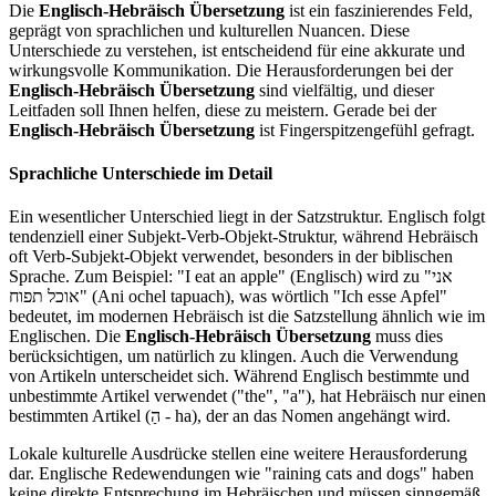
Die
Englisch-Hebräisch Übersetzung
ist ein faszinierendes Feld,
geprägt von sprachlichen und kulturellen Nuancen. Diese
Unterschiede zu verstehen, ist entscheidend für eine akkurate und
wirkungsvolle Kommunikation. Die Herausforderungen bei der
Englisch-Hebräisch Übersetzung
sind vielfältig, und dieser
Leitfaden soll Ihnen helfen, diese zu meistern. Gerade bei der
Englisch-Hebräisch Übersetzung
ist Fingerspitzengefühl gefragt.
Sprachliche Unterschiede im Detail
Ein wesentlicher Unterschied liegt in der Satzstruktur. Englisch folgt
tendenziell einer Subjekt-Verb-Objekt-Struktur, während Hebräisch
oft Verb-Subjekt-Objekt verwendet, besonders in der biblischen
Sprache. Zum Beispiel: "I eat an apple" (Englisch) wird zu "אני
אוכל תפוח" (Ani ochel tapuach), was wörtlich "Ich esse Apfel"
bedeutet, im modernen Hebräisch ist die Satzstellung ähnlich wie im
Englischen. Die
Englisch-Hebräisch Übersetzung
muss dies
berücksichtigen, um natürlich zu klingen. Auch die Verwendung
von Artikeln unterscheidet sich. Während Englisch bestimmte und
unbestimmte Artikel verwendet ("the", "a"), hat Hebräisch nur einen
bestimmten Artikel (הַ - ha), der an das Nomen angehängt wird.
Lokale kulturelle Ausdrücke stellen eine weitere Herausforderung
dar. Englische Redewendungen wie "raining cats and dogs" haben
keine direkte Entsprechung im Hebräischen und müssen sinngemäß