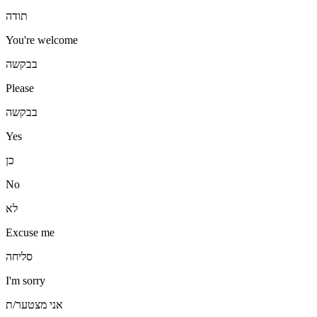
תודה
You're welcome
בבקשה
Please
בבקשה
Yes
כן
No
לא
Excuse me
סליחה
I'm sorry
אני מצטער/ת