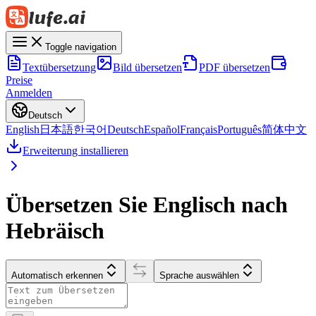
Toggle navigation
Textübersetzung
Bild übersetzen
PDF übersetzen
Preise
Anmelden
Deutsch
English
日本語
한국어
Deutsch
Español
Français
Português
简体中文
Erweiterung installieren
Übersetzen Sie Englisch nach
Hebräisch
Automatisch erkennen
Sprache auswählen