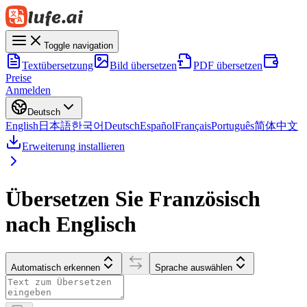
Toggle navigation
Textübersetzung
Bild übersetzen
PDF übersetzen
Preise
Anmelden
Deutsch
English
日本語
한국어
Deutsch
Español
Français
Português
简体中文
Erweiterung installieren
Übersetzen Sie Französisch
nach Englisch
Automatisch erkennen
Sprache auswählen