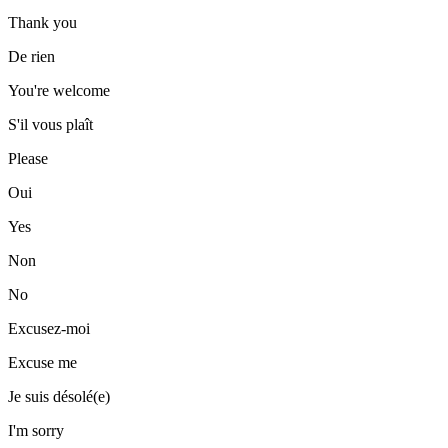
Thank you
De rien
You're welcome
S'il vous plaît
Please
Oui
Yes
Non
No
Excusez-moi
Excuse me
Je suis désolé(e)
I'm sorry