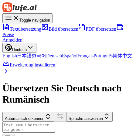
Toggle navigation
Textübersetzung
Bild übersetzen
PDF übersetzen
Preise
Anmelden
Deutsch
English
日本語
한국어
Deutsch
Español
Français
Português
简体中文
Erweiterung installieren
Übersetzen Sie Deutsch nach
Rumänisch
Automatisch erkennen
Sprache auswählen