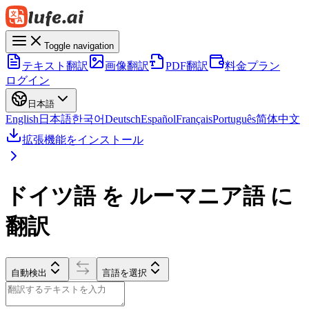
Toggle navigation
テキスト翻訳
画像翻訳
PDF翻訳
料金プラン
ログイン
日本語
English
日本語
한국어
Deutsch
Español
Français
Português
简体中文
拡張機能をインストール
ドイツ語 を ルーマニア語 に
翻訳
自動検出
言語を選択