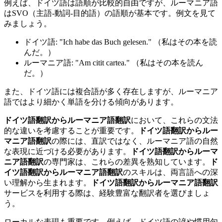
例えば、ドイツ語は語順が比較的自由ですが、ルーマニア語
はSVO（主語-動詞-目的語）の語順が基本です。例文を見て
みましょう。
ドイツ語: "Ich habe das Buch gelesen." （私はその本を読
んだ。）
ルーマニア語: "Am citit cartea." （私はその本を読ん
だ。）
また、ドイツ語には複合語が多く存在しますが、ルーマニア
語ではより細かく単語を分ける傾向があります。
ドイツ語翻訳からルーマニア語翻訳
において、これらの文法
的な違いを考慮することが重要です。
ドイツ語翻訳からルー
マニア語翻訳
の際には、直訳ではなく、ルーマニア語の自然
な表現に近づける必要があります。
ドイツ語翻訳からルーマ
ニア語翻訳
の専門家は、これらの差異を熟知しています。
ド
イツ語翻訳からルーマニア語翻訳
のスキルは、両言語への深
い理解から生まれます。
ドイツ語翻訳からルーマニア語翻訳
サービスを利用する際は、経験豊富な翻訳者を選びましょ
う。
ローカルな表現も重要です。例えば、ドイツ語の諺や慣用句