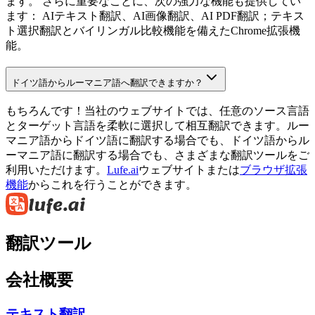
ます。 さらに重要なことに、次の強力な機能も提供してい
ます： AIテキスト翻訳、AI画像翻訳、AI PDF翻訳；テキス
ト選択翻訳とバイリンガル比較機能を備えたChrome拡張機
能。
ドイツ語からルーマニア語へ翻訳できますか？
もちろんです！当社のウェブサイトでは、任意のソース言語
とターゲット言語を柔軟に選択して相互翻訳できます。ルー
マニア語からドイツ語に翻訳する場合でも、ドイツ語からル
ーマニア語に翻訳する場合でも、さまざまな翻訳ツールをご
利用いただけます。
Lufe.ai
ウェブサイトまたは
ブラウザ拡張
機能
からこれを行うことができます。
翻訳ツール
会社概要
テキスト翻訳