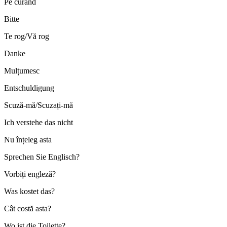
Pe curând
Bitte
Te rog/Vă rog
Danke
Mulțumesc
Entschuldigung
Scuză-mă/Scuzați-mă
Ich verstehe das nicht
Nu înțeleg asta
Sprechen Sie Englisch?
Vorbiți engleză?
Was kostet das?
Cât costă asta?
Wo ist die Toilette?