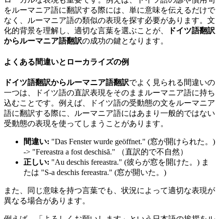
をルーマニア語に翻訳する際には、単に意味を伝えるだけで
なく、ルーマニア語の類似の表現を探す必要があります。文
化的背景を理解し、適切な言葉を選ぶことが、
ドイツ語翻訳
からルーマニア語翻訳
の成功の鍵となります。
よくある間違いとローカライズの例
ドイツ語翻訳からルーマニア語翻訳
でよく見られる間違いの
一つは、ドイツ語の直訳表現をそのままルーマニア語に持ち
込むことです。例えば、ドイツ語の受動態の文をルーマニア
語に翻訳する際に、ルーマニア語にはあまり一般的ではない
受動態の表現を使ってしまうことがあります。
間違い:
"Das Fenster wurde geöffnet." (窓が開けられた。)
-> "Fereastra a fost deschisă." （直訳的で不自然）
正しい:
"Au deschis fereastra." (彼らが窓を開けた。) ま
たは "S-a deschis fereastra." (窓が開いた。)
また、同じ意味を持つ言葉でも、状況によって適切な表現が
異なる場合があります。
例えば、「よろしくお願いします」という日本語の挨拶をル