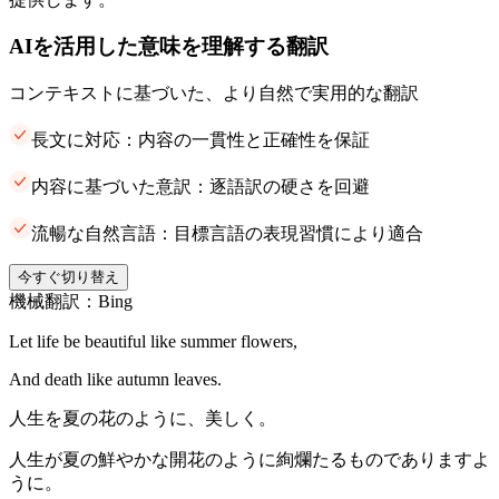
AIを活用した意味を理解する翻訳
コンテキストに基づいた、より自然で実用的な翻訳
長文に対応：内容の一貫性と正確性を保証
内容に基づいた意訳：逐語訳の硬さを回避
流暢な自然言語：目標言語の表現習慣により適合
今すぐ切り替え
機械翻訳：Bing
Let life be beautiful like summer flowers,
And death like autumn leaves.
人生を夏の花のように、美しく。
人生が夏の鮮やかな開花のように絢爛たるものでありますよ
うに。