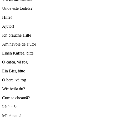
Unde este toaleta?
Hilfe!
Ajutor!
Ich brauche Hilfe
Am nevoie de ajutor
Einen Kaffee, bitte
O cafea, vă rog
Ein Bier, bitte
O bere, vă rog
Wie heißt du?
Cum te cheamă?
Ich heiße...
Mă cheamă...