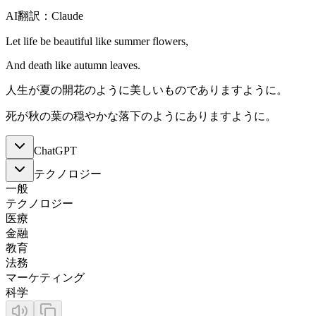
AI翻訳：Claude
Let life be beautiful like summer flowers,
And death like autumn leaves.
人生が夏の開花のように美しいものでありますように。
死が秋の葉の穏やかな落下のようにありますように。
ChatGPT
テクノロジー
一般
テクノロジー
医療
金融
教育
法務
マーケティング
科学