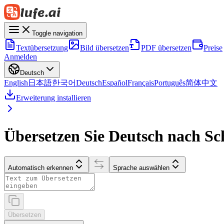
Toggle navigation
Textübersetzung
Bild übersetzen
PDF übersetzen
Preise
Anmelden
Deutsch
English
日本語
한국어
Deutsch
Español
Français
Português
简体中文
Erweiterung installieren
Übersetzen Sie Deutsch nach S
Automatisch erkennen
Sprache auswählen
Übersetzen