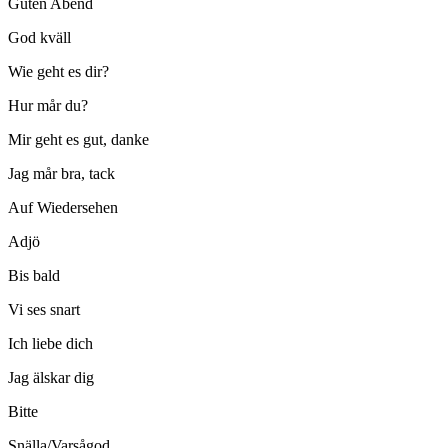
Guten Abend
God kväll
Wie geht es dir?
Hur mår du?
Mir geht es gut, danke
Jag mår bra, tack
Auf Wiedersehen
Adjö
Bis bald
Vi ses snart
Ich liebe dich
Jag älskar dig
Bitte
Snälla/Varsågod