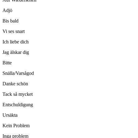
Adjö
Bis bald
Vi ses snart
Ich liebe dich
Jag älskar dig
Bitte
Snälla/Varsågod
Danke schön
Tack så mycket
Entschuldigung
Ursäkta
Kein Problem
Inga problem