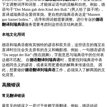
下文调整词序和词形，才能保证语句的流畅和自然。例如，德
语句子“Der Mann gab dem Kind den Ball.” (男人给了孩子球) ，
直译成瑞典语会显得笨拙。更自然的瑞典语表达是“Mannen
gav barnet bollen.”，语序和用词都需要调整。进行专业的
德语
翻译到瑞典语
服务需要考虑到这些语言结构差异。
本地文化用词
德语和瑞典语都有其独特的谚语和双关语，这些语言的瑰宝在
直译时往往会失去原有的含义和幽默感。例如，一句德语谚语
“Da steppt der Bär” (熊在跳舞)，字面意思与瑞典语中的任何表
达都不匹配。 在
德语翻译到瑞典语
时，需要找到瑞典语中表
达相同含义的谚语，或者采用更通俗的解释来传递信息。 因
此，想要做好
德语翻译到瑞典语
工作，必须深入了解两国的文
化背景。
高频错误
常见翻译错误
最常见的错误之一是过于依赖字面翻译。例如，德语动词