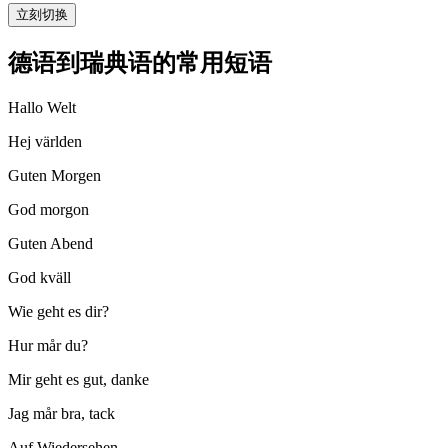
立刻切换
德语到瑞典语的常用短语
Hallo Welt
Hej världen
Guten Morgen
God morgon
Guten Abend
God kväll
Wie geht es dir?
Hur mår du?
Mir geht es gut, danke
Jag mår bra, tack
Auf Wiedersehen