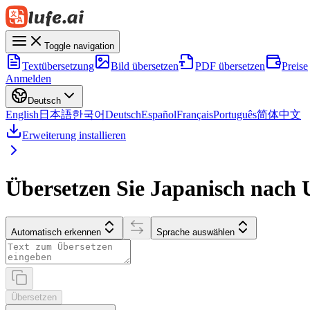
Toggle navigation
Textübersetzung
Bild übersetzen
PDF übersetzen
Preise
Anmelden
Deutsch
English
日本語
한국어
Deutsch
Español
Français
Português
简体中文
Erweiterung installieren
Übersetzen Sie Japanisch nach
Automatisch erkennen
Sprache auswählen
Übersetzen