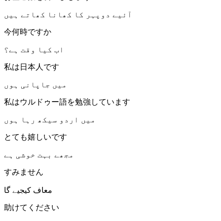
آئیے دوپہر کا کھانا کھاتے ہیں
今何時ですか
اب کیا وقت ہے؟
私は日本人です
میں جاپانی ہوں
私はウルドゥー語を勉強しています
میں اردو سیکھ رہا ہوں
とても嬉しいです
مجھے بہت خوشی ہے
すみません
معاف کیجیے گا
助けてください