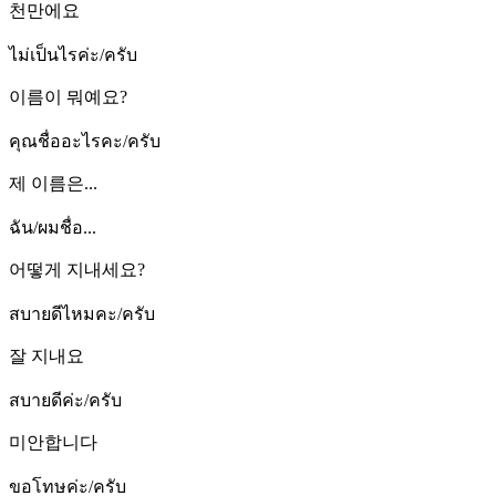
천만에요
ไม่เป็นไรค่ะ/ครับ
이름이 뭐예요?
คุณชื่ออะไรคะ/ครับ
제 이름은...
ฉัน/ผมชื่อ...
어떻게 지내세요?
สบายดีไหมคะ/ครับ
잘 지내요
สบายดีค่ะ/ครับ
미안합니다
ขอโทษค่ะ/ครับ