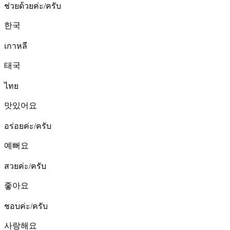
ช่วยด้วยค่ะ/ครับ
한국
เกาหลี
태국
ไทย
맛있어요
อร่อยค่ะ/ครับ
예뻐요
สวยค่ะ/ครับ
좋아요
ชอบค่ะ/ครับ
사랑해요