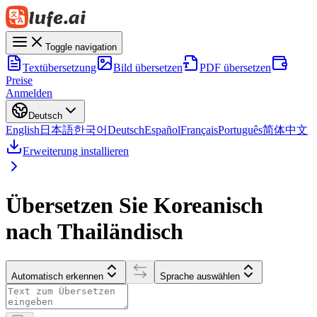
Toggle navigation
Textübersetzung
Bild übersetzen
PDF übersetzen
Preise
Anmelden
Deutsch
English
日本語
한국어
Deutsch
Español
Français
Português
简体中文
Erweiterung installieren
Übersetzen Sie Koreanisch
nach Thailändisch
Automatisch erkennen
Sprache auswählen