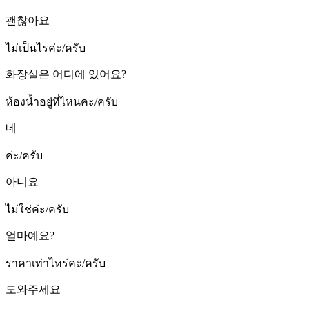
괜찮아요
ไม่เป็นไรค่ะ/ครับ
화장실은 어디에 있어요?
ห้องน้ำอยู่ที่ไหนคะ/ครับ
네
ค่ะ/ครับ
아니요
ไม่ใช่ค่ะ/ครับ
얼마예요?
ราคาเท่าไหร่คะ/ครับ
도와주세요