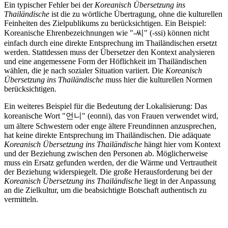
Ein typischer Fehler bei der
Koreanisch Übersetzung ins
Thailändische
ist die zu wörtliche Übertragung, ohne die kulturellen
Feinheiten des Zielpublikums zu berücksichtigen. Ein Beispiel:
Koreanische Ehrenbezeichnungen wie "-씨" (-ssi) können nicht
einfach durch eine direkte Entsprechung im Thailändischen ersetzt
werden. Stattdessen muss der Übersetzer den Kontext analysieren
und eine angemessene Form der Höflichkeit im Thailändischen
wählen, die je nach sozialer Situation variiert. Die
Koreanisch
Übersetzung ins Thailändische
muss hier die kulturellen Normen
berücksichtigen.
Ein weiteres Beispiel für die Bedeutung der Lokalisierung: Das
koreanische Wort "언니" (eonni), das von Frauen verwendet wird,
um ältere Schwestern oder enge ältere Freundinnen anzusprechen,
hat keine direkte Entsprechung im Thailändischen. Die adäquate
Koreanisch Übersetzung ins Thailändische
hängt hier vom Kontext
und der Beziehung zwischen den Personen ab. Möglicherweise
muss ein Ersatz gefunden werden, der die Wärme und Vertrautheit
der Beziehung widerspiegelt. Die große Herausforderung bei der
Koreanisch Übersetzung ins Thailändische
liegt in der Anpassung
an die Zielkultur, um die beabsichtigte Botschaft authentisch zu
vermitteln.