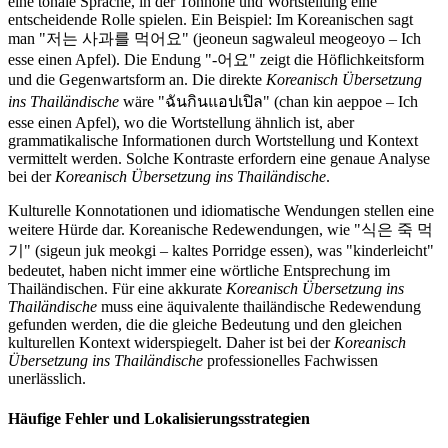
eine tonale Sprache, in der Tonhöhe und Wortstellung eine
entscheidende Rolle spielen. Ein Beispiel: Im Koreanischen sagt
man "저는 사과를 먹어요" (jeoneun sagwaleul meogeoyo – Ich
esse einen Apfel). Die Endung "-어요" zeigt die Höflichkeitsform
und die Gegenwartsform an. Die direkte
Koreanisch Übersetzung
ins Thailändische
wäre "ฉันกินแอปเปิล" (chan kin aeppoe – Ich
esse einen Apfel), wo die Wortstellung ähnlich ist, aber
grammatikalische Informationen durch Wortstellung und Kontext
vermittelt werden. Solche Kontraste erfordern eine genaue Analyse
bei der
Koreanisch Übersetzung ins Thailändische
.
Kulturelle Konnotationen und idiomatische Wendungen stellen eine
weitere Hürde dar. Koreanische Redewendungen, wie "식은 죽 먹
기" (sigeun juk meokgi – kaltes Porridge essen), was "kinderleicht"
bedeutet, haben nicht immer eine wörtliche Entsprechung im
Thailändischen. Für eine akkurate
Koreanisch Übersetzung ins
Thailändische
muss eine äquivalente thailändische Redewendung
gefunden werden, die die gleiche Bedeutung und den gleichen
kulturellen Kontext widerspiegelt. Daher ist bei der
Koreanisch
Übersetzung ins Thailändische
professionelles Fachwissen
unerlässlich.
Häufige Fehler und Lokalisierungsstrategien