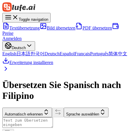
Toggle navigation
Textübersetzung
Bild übersetzen
PDF übersetzen
Preise
Anmelden
Deutsch
English
日本語
한국어
Deutsch
Español
Français
Português
简体中文
Erweiterung installieren
Übersetzen Sie Spanisch nach
Filipino
Automatisch erkennen
Sprache auswählen