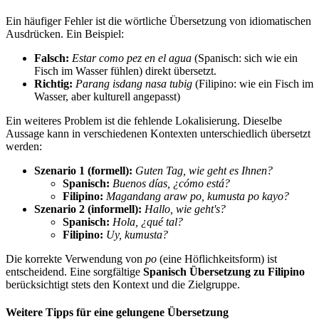
Ein häufiger Fehler ist die wörtliche Übersetzung von idiomatischen
Ausdrücken. Ein Beispiel:
Falsch:
Estar como pez en el agua
(Spanisch: sich wie ein
Fisch im Wasser fühlen) direkt übersetzt.
Richtig:
Parang isdang nasa tubig
(Filipino: wie ein Fisch im
Wasser, aber kulturell angepasst)
Ein weiteres Problem ist die fehlende Lokalisierung. Dieselbe
Aussage kann in verschiedenen Kontexten unterschiedlich übersetzt
werden:
Szenario 1 (formell):
Guten Tag, wie geht es Ihnen?
Spanisch:
Buenos días, ¿cómo está?
Filipino:
Magandang araw po, kumusta po kayo?
Szenario 2 (informell):
Hallo, wie geht's?
Spanisch:
Hola, ¿qué tal?
Filipino:
Uy, kumusta?
Die korrekte Verwendung von
po
(eine Höflichkeitsform) ist
entscheidend. Eine sorgfältige
Spanisch Übersetzung zu Filipino
berücksichtigt stets den Kontext und die Zielgruppe.
Weitere Tipps für eine gelungene Übersetzung