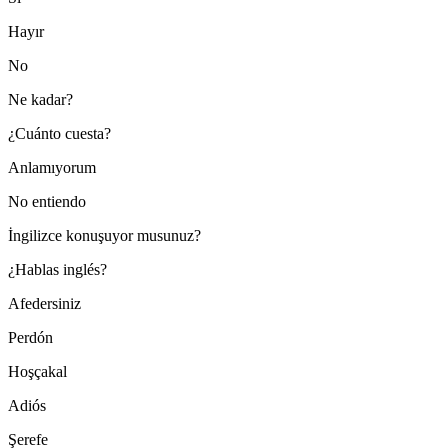
Hayır
No
Ne kadar?
¿Cuánto cuesta?
Anlamıyorum
No entiendo
İngilizce konuşuyor musunuz?
¿Hablas inglés?
Afedersiniz
Perdón
Hoşçakal
Adiós
Şerefe