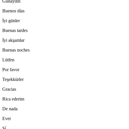
Günaydın
Buenos días
İyi günler
Buenas tardes
İyi akşamlar
Buenas noches
Lütfen
Por favor
Teşekkürler
Gracias
Rica ederim
De nada
Evet
Sí