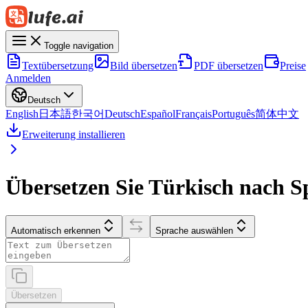
Toggle navigation
Textübersetzung
Bild übersetzen
PDF übersetzen
Preise
Anmelden
Deutsch
English
日本語
한국어
Deutsch
Español
Français
Português
简体中文
Erweiterung installieren
Übersetzen Sie Türkisch nach S
Automatisch erkennen
Sprache auswählen
Übersetzen