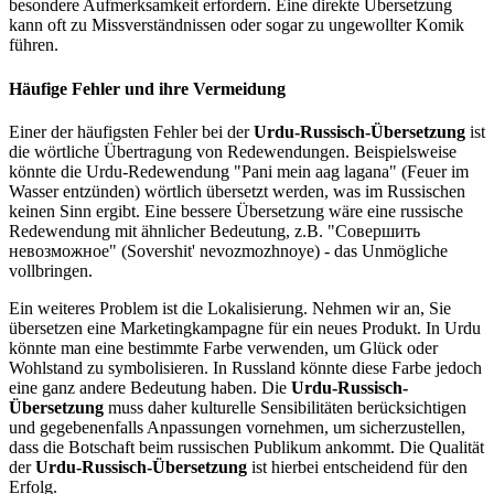
besondere Aufmerksamkeit erfordern. Eine direkte Übersetzung
kann oft zu Missverständnissen oder sogar zu ungewollter Komik
führen.
Häufige Fehler und ihre Vermeidung
Einer der häufigsten Fehler bei der
Urdu-Russisch-Übersetzung
ist
die wörtliche Übertragung von Redewendungen. Beispielsweise
könnte die Urdu-Redewendung "Pani mein aag lagana" (Feuer im
Wasser entzünden) wörtlich übersetzt werden, was im Russischen
keinen Sinn ergibt. Eine bessere Übersetzung wäre eine russische
Redewendung mit ähnlicher Bedeutung, z.B. "Совершить
невозможное" (Sovershit' nevozmozhnoye) - das Unmögliche
vollbringen.
Ein weiteres Problem ist die Lokalisierung. Nehmen wir an, Sie
übersetzen eine Marketingkampagne für ein neues Produkt. In Urdu
könnte man eine bestimmte Farbe verwenden, um Glück oder
Wohlstand zu symbolisieren. In Russland könnte diese Farbe jedoch
eine ganz andere Bedeutung haben. Die
Urdu-Russisch-
Übersetzung
muss daher kulturelle Sensibilitäten berücksichtigen
und gegebenenfalls Anpassungen vornehmen, um sicherzustellen,
dass die Botschaft beim russischen Publikum ankommt. Die Qualität
der
Urdu-Russisch-Übersetzung
ist hierbei entscheidend für den
Erfolg.