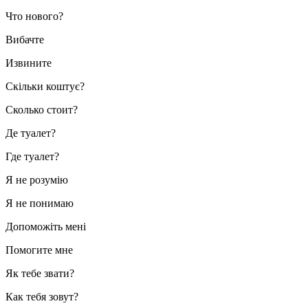
Что нового?
Вибачте
Извините
Скільки коштує?
Сколько стоит?
Де туалет?
Где туалет?
Я не розумію
Я не понимаю
Допоможіть мені
Помогите мне
Як тебе звати?
Как тебя зовут?