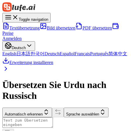
Toggle navigation
Textübersetzung
Bild übersetzen
PDF übersetzen
Preise
Anmelden
Deutsch
English
日本語
한국어
Deutsch
Español
Français
Português
简体中文
Erweiterung installieren
Übersetzen Sie Urdu nach
Russisch
Automatisch erkennen
Sprache auswählen