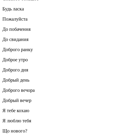
Будь ласка
Пожалуйста
До побачення
До свидания
Доброго ранку
Доброе утро
Доброго дня
Добрый день
Доброго вечора
Добрый вечер
Я тебе кохаю
Я люблю тебя
Що нового?