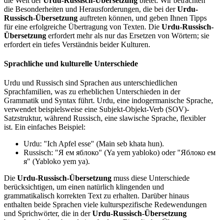
die Welt der
Urdu-Russisch-Übersetzung
bietet. Wir betrachten
die Besonderheiten und Herausforderungen, die bei der
Urdu-
Russisch-Übersetzung
auftreten können, und geben Ihnen Tipps
für eine erfolgreiche Übertragung von Texten. Die
Urdu-Russisch-
Übersetzung
erfordert mehr als nur das Ersetzen von Wörtern; sie
erfordert ein tiefes Verständnis beider Kulturen.
Sprachliche und kulturelle Unterschiede
Urdu und Russisch sind Sprachen aus unterschiedlichen
Sprachfamilien, was zu erheblichen Unterschieden in der
Grammatik und Syntax führt. Urdu, eine indogermanische Sprache,
verwendet beispielsweise eine Subjekt-Objekt-Verb (SOV)-
Satzstruktur, während Russisch, eine slawische Sprache, flexibler
ist. Ein einfaches Beispiel:
Urdu: "Ich Apfel esse" (Main seb khata hun).
Russisch: "Я ем яблоко" (Ya yem yabloko) oder "Яблоко ем
я" (Yabloko yem ya).
Die
Urdu-Russisch-Übersetzung
muss diese Unterschiede
berücksichtigen, um einen natürlich klingenden und
grammatikalisch korrekten Text zu erhalten. Darüber hinaus
enthalten beide Sprachen viele kulturspezifische Redewendungen
und Sprichwörter, die in der
Urdu-Russisch-Übersetzung