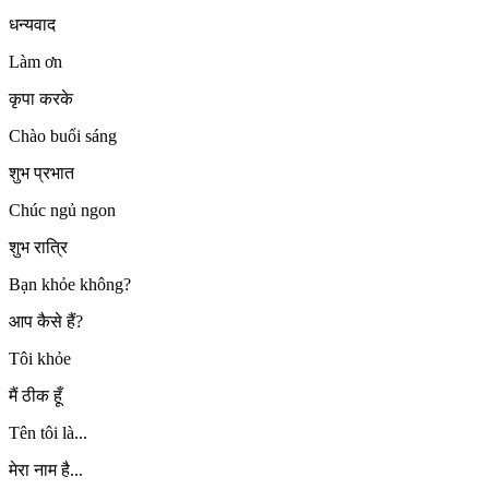
धन्यवाद
Làm ơn
कृपा करके
Chào buổi sáng
शुभ प्रभात
Chúc ngủ ngon
शुभ रात्रि
Bạn khỏe không?
आप कैसे हैं?
Tôi khỏe
मैं ठीक हूँ
Tên tôi là...
मेरा नाम है...