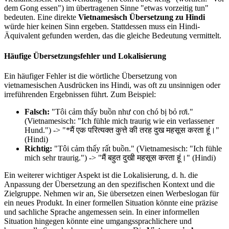
dem Gong essen") im übertragenen Sinne "etwas vorzeitig tun"
bedeuten. Eine direkte
Vietnamesisch Übersetzung zu Hindi
würde hier keinen Sinn ergeben. Stattdessen muss ein Hindi-
Äquivalent gefunden werden, das die gleiche Bedeutung vermittelt.
Häufige Übersetzungsfehler und Lokalisierung
Ein häufiger Fehler ist die wörtliche Übersetzung von
vietnamesischen Ausdrücken ins Hindi, was oft zu unsinnigen oder
irreführenden Ergebnissen führt. Zum Beispiel:
Falsch:
"Tôi cảm thấy buồn như con chó bị bỏ rơi."
(Vietnamesisch: "Ich fühle mich traurig wie ein verlassener
Hund.") -> "*मैं एक परित्यक्त कुत्ते की तरह दुख महसूस करता हूं।"
(Hindi)
Richtig:
"Tôi cảm thấy rất buồn." (Vietnamesisch: "Ich fühle
mich sehr traurig.") -> "मैं बहुत दुखी महसूस करता हूं।" (Hindi)
Ein weiterer wichtiger Aspekt ist die Lokalisierung, d. h. die
Anpassung der Übersetzung an den spezifischen Kontext und die
Zielgruppe. Nehmen wir an, Sie übersetzen einen Werbeslogan für
ein neues Produkt. In einer formellen Situation könnte eine präzise
und sachliche Sprache angemessen sein. In einer informellen
Situation hingegen könnte eine umgangssprachlichere und