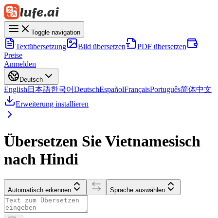
Toggle navigation
Textübersetzung
Bild übersetzen
PDF übersetzen
Preise
Anmelden
Deutsch
English
日本語
한국어
Deutsch
Español
Français
Português
简体中文
Erweiterung installieren
Übersetzen Sie Vietnamesisch
nach Hindi
Automatisch erkennen
Sprache auswählen