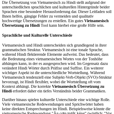
Die Übersetzung von Vietnamesisch zu Hindi stellt aufgrund der
unterschiedlichen sprachlichen und kulturellen Hintergründe beider
Sprachen eine besondere Herausforderung dar. Dieser Leitfaden soll
Ihnen helfen, gängige Fehler zu vermeiden und qualitativ
hochwertige Übersetzungen zu erstellen. Ein gutes
Vietnamesisch
Übersetzung zu Hindi
Tool kann hierbei eine große Hilfe sein.
Sprachliche und Kulturelle Unterschiede
Vietnamesisch und Hindi unterscheiden sich grundlegend in ihrer
grammatischen Struktur. Vietnamesisch ist eine tonale Sprache,
während Hindi flektierende Elemente aufweist. Das bedeutet, dass
die Bedeutung eines vietnamesischen Wortes von der Tonhöhe
abhängen kann, in der es ausgesprochen wird. Im Gegensatz dazu
verändert Hindi Wörter durch Präfixe und Suffixe. Ein weiterer
wichtiger Aspekt ist die unterschiedliche Wortstellung. Während
Vietnamesisch tendenziell eine Subjekt-Verb-Objekt (SVO)-Struktur
bevorzugt, ist Hindi flexibler, wobei die Wortstellung oft vom
Kontext abhängt. Die korrekte
Vietnamesisch Übersetzung zu
Hindi
erfordert daher ein tiefes Verständnis beider Grammatiken.
Darüber hinaus spielen kulturelle Unterschiede eine wichtige Rolle.
Viele vietnamesische Redewendungen und Sprichwörter haben
keine direkten Entsprechungen im Hindi. Beispielsweise könnte die
vietnamesische Redewendung "Ăn cơm trước kẻng" (wörtlich: "Vor