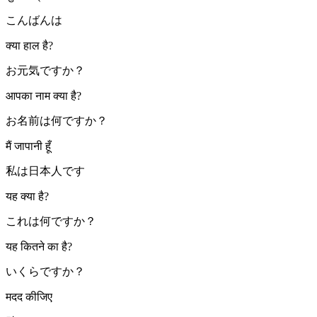
こんばんは
क्या हाल है?
お元気ですか？
आपका नाम क्या है?
お名前は何ですか？
मैं जापानी हूँ
私は日本人です
यह क्या है?
これは何ですか？
यह कितने का है?
いくらですか？
मदद कीजिए