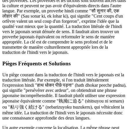
des proverbes. Les proverbes et les dictons sont souvent ancrés dans
la culture et peuvent ne pas avoir d'équivalents directs dans l'autre
langue. Par exemple, un proverbe hindi comme "सौ सुनार की, एक
लोहार की" (Sau sonar ki, ek lohar ki), qui signifie "Cent coups d'un
orfèvre valent un seul coup d'un forgeron", exprime l'idée que la
qualité vaut mieux que la quantité. La traduction littérale de l'hindi
vers le japonais serait dénuée de sens. Il faudrait alors trouver un
proverbe japonais équivalent ou reformuler le sens de manière
appropriée. La clé est de comprendre le sens profond et de le
transmettre de manière culturellement appropriée lors de la
traduction de l'hindi vers le japonais.
Pièges Fréquents et Solutions
Un piège courant dans la traduction de l'hindi vers le japonais est la
traduction littérale. Par exemple, si l'on traduit littéralement
l'expression hindi "हाथ धोकर पीछे पड़ना" (hath dhokar peeche padna),
qui signifie "persévérer avec ardeur", on obtiendrait une phrase
japonaise incompréhensible. Il faudrait plutôt utiliser une expression
japonaise équivalente comme "執拗に迫る" (shitsuyou ni semaru)
ou "粘り強く続ける" (nebarizuyoku tsuzukeru), qui véhiculent la
même idée. La traduction de l'hindi vers le japonais nécessite donc
une connaissance approfondie des deux langues.
Un autre exemple concerne la localisation. La même phrase peut