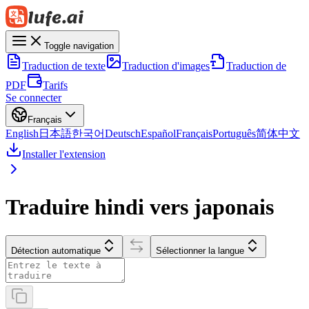
Toggle navigation
Traduction de texte
Traduction d'images
Traduction de
PDF
Tarifs
Se connecter
Français
English
日本語
한국어
Deutsch
Español
Français
Português
简体中文
Installer l'extension
Traduire hindi vers japonais
Détection automatique
Sélectionner la langue