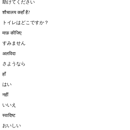
助けてください
शौचालय कहाँ है?
トイレはどこですか？
माफ़ कीजिए
すみません
अलविदा
さようなら
हाँ
はい
नहीं
いいえ
स्वादिष्ट
おいしい