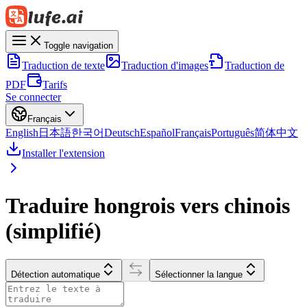
Toggle navigation
Traduction de texte
Traduction d'images
Traduction de
PDF
Tarifs
Se connecter
Français
English
日本語
한국어
Deutsch
Español
Français
Português
简体中文
Installer l'extension
Traduire hongrois vers chinois
(simplifié)
Détection automatique
Sélectionner la langue