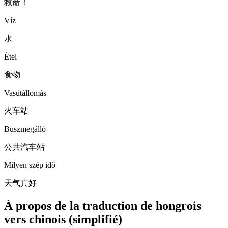
救命！
Víz
水
Étel
食物
Vasútállomás
火车站
Buszmegálló
公共汽车站
Milyen szép idő
天气真好
À propos de la traduction de hongrois
vers chinois (simplifié)