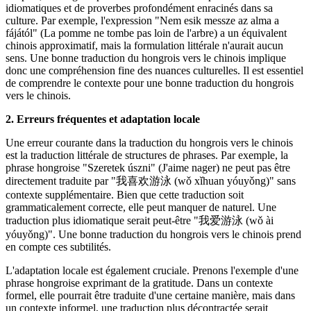
idiomatiques et de proverbes profondément enracinés dans sa
culture. Par exemple, l'expression "Nem esik messze az alma a
fájától" (La pomme ne tombe pas loin de l'arbre) a un équivalent
chinois approximatif, mais la formulation littérale n'aurait aucun
sens. Une bonne traduction du hongrois vers le chinois implique
donc une compréhension fine des nuances culturelles. Il est essentiel
de comprendre le contexte pour une bonne traduction du hongrois
vers le chinois.
2. Erreurs fréquentes et adaptation locale
Une erreur courante dans la traduction du hongrois vers le chinois
est la traduction littérale de structures de phrases. Par exemple, la
phrase hongroise "Szeretek úszni" (J'aime nager) ne peut pas être
directement traduite par "我喜欢游泳 (wǒ xǐhuan yóuyǒng)" sans
contexte supplémentaire. Bien que cette traduction soit
grammaticalement correcte, elle peut manquer de naturel. Une
traduction plus idiomatique serait peut-être "我爱游泳 (wǒ ài
yóuyǒng)". Une bonne traduction du hongrois vers le chinois prend
en compte ces subtilités.
L'adaptation locale est également cruciale. Prenons l'exemple d'une
phrase hongroise exprimant de la gratitude. Dans un contexte
formel, elle pourrait être traduite d'une certaine manière, mais dans
un contexte informel, une traduction plus décontractée serait