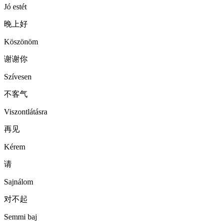
Jó estét
晚上好
Köszönöm
谢谢你
Szívesen
不客气
Viszontlátásra
再见
Kérem
请
Sajnálom
对不起
Semmi baj