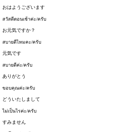
おはようございます
สวัสดีตอนเช้าค่ะ/ครับ
お元気ですか？
สบายดีไหมคะ/ครับ
元気です
สบายดีค่ะ/ครับ
ありがとう
ขอบคุณค่ะ/ครับ
どういたしまして
ไม่เป็นไรค่ะ/ครับ
すみません