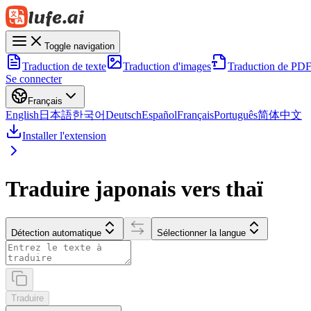
Toggle navigation
Traduction de texte
Traduction d'images
Traduction de PD
Se connecter
Français
English
日本語
한국어
Deutsch
Español
Français
Português
简体中文
Installer l'extension
Traduire japonais vers thaï
Détection automatique
Sélectionner la langue
Traduire