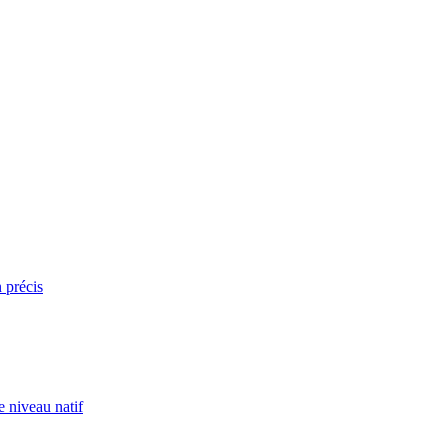
n précis
e niveau natif