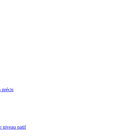
n précis
e niveau natif