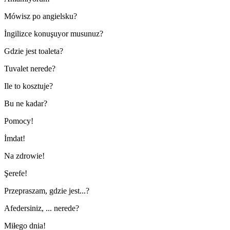
Mówisz po angielsku?
İngilizce konuşuyor musunuz?
Gdzie jest toaleta?
Tuvalet nerede?
Ile to kosztuje?
Bu ne kadar?
Pomocy!
İmdat!
Na zdrowie!
Şerefe!
Przepraszam, gdzie jest...?
Afedersiniz, ... nerede?
Miłego dnia!