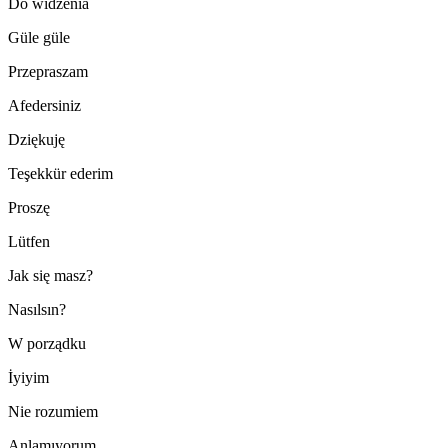
Do widzenia
Güle güle
Przepraszam
Afedersiniz
Dziękuję
Teşekkür ederim
Proszę
Lütfen
Jak się masz?
Nasılsın?
W porządku
İyiyim
Nie rozumiem
Anlamıyorum