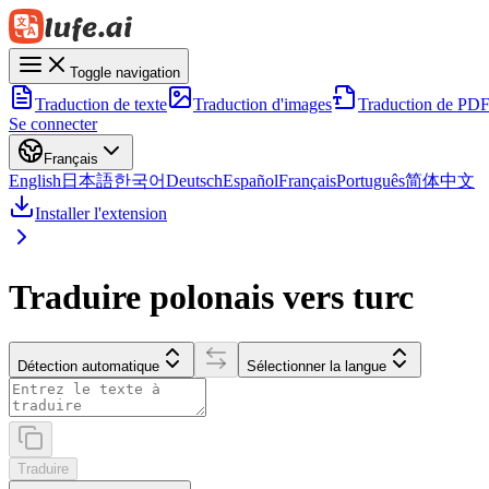
Toggle navigation
Traduction de texte
Traduction d'images
Traduction de PD
Se connecter
Français
English
日本語
한국어
Deutsch
Español
Français
Português
简体中文
Installer l'extension
Traduire polonais vers turc
Détection automatique
Sélectionner la langue
Traduire