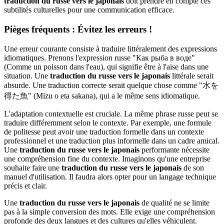
traduction du russe vers le japonais
doit prendre en compte ces
subtilités culturelles pour une communication efficace.
Pièges fréquents : Évitez les erreurs !
Une erreur courante consiste à traduire littéralement des expressions
idiomatiques. Prenons l'expression russe "Как рыба в воде"
(Comme un poisson dans l'eau), qui signifie être à l'aise dans une
situation. Une
traduction du russe vers le japonais
littérale serait
absurde. Une traduction correcte serait quelque chose comme "水を
得た魚" (Mizu o eta sakana), qui a le même sens idiomatique.
L'adaptation contextuelle est cruciale. La même phrase russe peut se
traduire différemment selon le contexte. Par exemple, une formule
de politesse peut avoir une traduction formelle dans un contexte
professionnel et une traduction plus informelle dans un cadre amical.
Une
traduction du russe vers le japonais
performante nécessite
une compréhension fine du contexte. Imaginons qu'une entreprise
souhaite faire une
traduction du russe vers le japonais
de son
manuel d'utilisation. Il faudra alors opter pour un langage technique
précis et clair.
Une
traduction du russe vers le japonais
de qualité ne se limite
pas à la simple conversion des mots. Elle exige une compréhension
profonde des deux langues et des cultures qu'elles véhiculent.