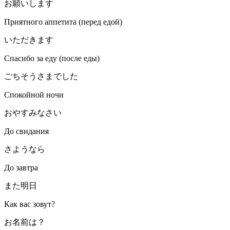
お願いします
Приятного аппетита (перед едой)
いただきます
Спасибо за еду (после еды)
ごちそうさまでした
Спокойной ночи
おやすみなさい
До свидания
さようなら
До завтра
また明日
Как вас зовут?
お名前は？