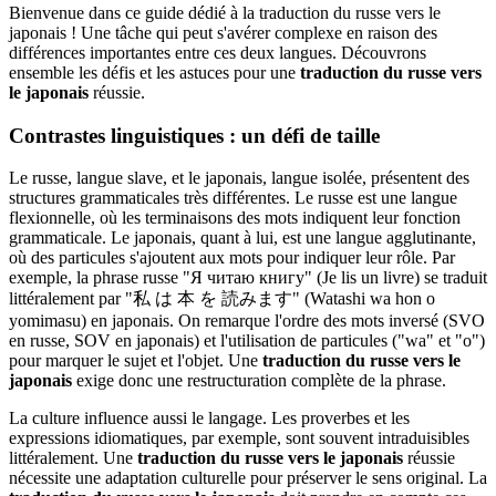
Bienvenue dans ce guide dédié à la traduction du russe vers le
japonais ! Une tâche qui peut s'avérer complexe en raison des
différences importantes entre ces deux langues. Découvrons
ensemble les défis et les astuces pour une
traduction du russe vers
le japonais
réussie.
Contrastes linguistiques : un défi de taille
Le russe, langue slave, et le japonais, langue isolée, présentent des
structures grammaticales très différentes. Le russe est une langue
flexionnelle, où les terminaisons des mots indiquent leur fonction
grammaticale. Le japonais, quant à lui, est une langue agglutinante,
où des particules s'ajoutent aux mots pour indiquer leur rôle. Par
exemple, la phrase russe "Я читаю книгу" (Je lis un livre) se traduit
littéralement par "私 は 本 を 読みます" (Watashi wa hon o
yomimasu) en japonais. On remarque l'ordre des mots inversé (SVO
en russe, SOV en japonais) et l'utilisation de particules ("wa" et "o")
pour marquer le sujet et l'objet. Une
traduction du russe vers le
japonais
exige donc une restructuration complète de la phrase.
La culture influence aussi le langage. Les proverbes et les
expressions idiomatiques, par exemple, sont souvent intraduisibles
littéralement. Une
traduction du russe vers le japonais
réussie
nécessite une adaptation culturelle pour préserver le sens original. La