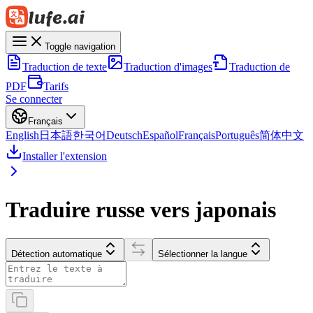
Toggle navigation
Traduction de texte
Traduction d'images
Traduction de
PDF
Tarifs
Se connecter
Français
English
日本語
한국어
Deutsch
Español
Français
Português
简体中文
Installer l'extension
Traduire russe vers japonais
Détection automatique
Sélectionner la langue