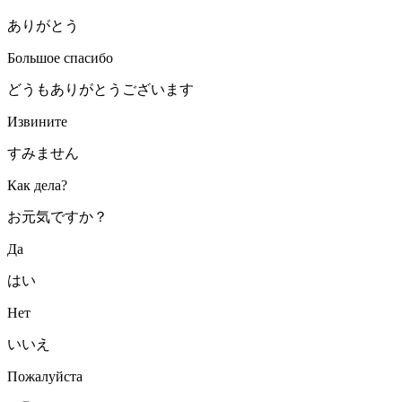
ありがとう
Большое спасибо
どうもありがとうございます
Извините
すみません
Как дела?
お元気ですか？
Да
はい
Нет
いいえ
Пожалуйста