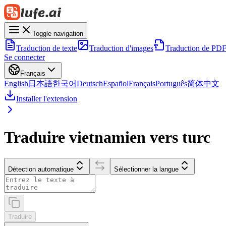
Toggle navigation
Traduction de texte
Traduction d'images
Traduction de PD
Se connecter
Français
English
日本語
한국어
Deutsch
Español
Français
Português
简体中文
Installer l'extension
Traduire vietnamien vers turc
Détection automatique
Sélectionner la langue
Traduire