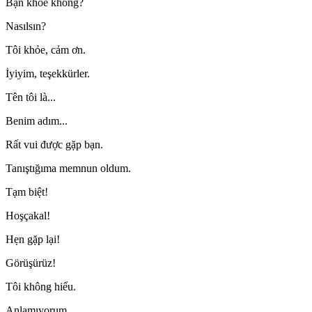
Bạn khỏe không?
Nasılsın?
Tôi khỏe, cảm ơn.
İyiyim, teşekkürler.
Tên tôi là...
Benim adım...
Rất vui được gặp bạn.
Tanıştığıma memnun oldum.
Tạm biệt!
Hoşçakal!
Hẹn gặp lại!
Görüşürüz!
Tôi không hiểu.
Anlamıyorum.