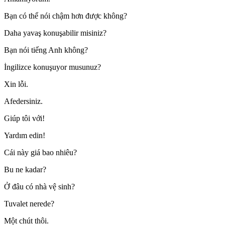
Bạn có thể nói chậm hơn được không?
Daha yavaş konuşabilir misiniz?
Bạn nói tiếng Anh không?
İngilizce konuşuyor musunuz?
Xin lỗi.
Afedersiniz.
Giúp tôi với!
Yardım edin!
Cái này giá bao nhiêu?
Bu ne kadar?
Ở đâu có nhà vệ sinh?
Tuvalet nerede?
Một chút thôi.