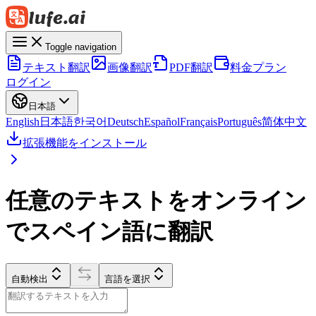
Toggle navigation
テキスト翻訳
画像翻訳
PDF翻訳
料金プラン
ログイン
日本語
English
日本語
한국어
Deutsch
Español
Français
Português
简体中文
拡張機能をインストール
任意のテキストをオンライン
でスペイン語に翻訳
自動検出
言語を選択