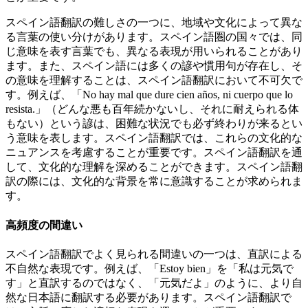
スペイン語翻訳の難しさの一つに、地域や文化によって異な
る言葉の使い分けがあります。スペイン語圏の国々では、同
じ意味を表す言葉でも、異なる表現が用いられることがあり
ます。また、スペイン語には多くの諺や慣用句が存在し、そ
の意味を理解することは、スペイン語翻訳において不可欠で
す。例えば、「No hay mal que dure cien años, ni cuerpo que lo
resista.」（どんな悪も百年続かないし、それに耐えられる体
もない）という諺は、困難な状況でも必ず終わりが来るとい
う意味を表します。スペイン語翻訳では、これらの文化的な
ニュアンスを考慮することが重要です。スペイン語翻訳を通
して、文化的な理解を深めることができます。スペイン語翻
訳の際には、文化的な背景を常に意識することが求められま
す。
高頻度の間違い
スペイン語翻訳でよく見られる間違いの一つは、直訳による
不自然な表現です。例えば、「Estoy bien」を「私は元気で
す」と直訳するのではなく、「元気だよ」のように、より自
然な日本語に翻訳する必要があります。スペイン語翻訳で