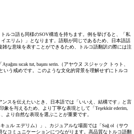
、トルコ語も同様のSOV構造を持ちます。例を挙げると、「私
エルマ イエリム）」となります。語順が同じであるため、日本語話
複雑な意味を表すことができるため、トルコ語翻訳の際には注
tut, başını serin.（アヤウヌ スジャック トゥト、
という戒めです。このような文化的背景を理解せずにトルコ
アンスを伝えたいとき、日本語では「いいえ、結構です」と言
与えるため、より丁寧な表現として「Teşekkür ederim,
考慮し、より自然な表現を選ぶことが重要です。
キュル エデリム）」、カジュアルな場面では「Sağ ol（サウ
滑なコミュニケーションにつながります。高品質なトルコ語翻