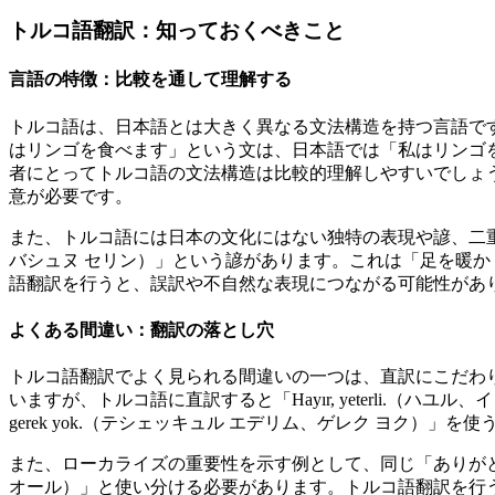
トルコ語翻訳：知っておくべきこと
言語の特徴：比較を通して理解する
トルコ語は、日本語とは大きく異なる文法構造を持つ言語です
はリンゴを食べます」という文は、日本語では「私はリンゴを食べ
者にとってトルコ語の文法構造は比較的理解しやすいでしょ
意が必要です。
また、トルコ語には日本の文化にはない独特の表現や諺、二重の意味を持つ
バシュヌ セリン）」という諺があります。これは「足を暖
語翻訳を行うと、誤訳や不自然な表現につながる可能性があ
よくある間違い：翻訳の落とし穴
トルコ語翻訳でよく見られる間違いの一つは、直訳にこだわ
いますが、トルコ語に直訳すると「Hayır, yeterli.（ハ
gerek yok.（テシェッキュル エデリム、ゲレク ヨク
また、ローカライズの重要性を示す例として、同じ「ありがとう」で
オール）」と使い分ける必要があります。トルコ語翻訳を行