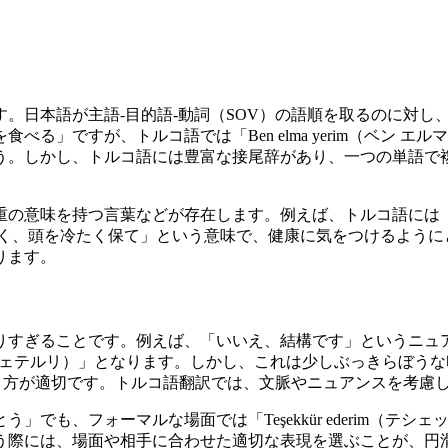
。日本語が主語-目的語-動詞（SOV）の語順を取るのに対し
る」ですが、トルコ語では「Ben elma yerim（ベン 
う。しかし、トルコ語には豊富な接尾辞があり、一つの単語で
言葉などが存在します。例えば、トルコ語には「Ayağını sıcak 
かく、頭を冷たく保て」という意味で、健康に気をつけるように
ります。
りすぎることです。例えば、「いいえ、結構です」というニュ
ユル、イェテルリ）」となります。しかし、これは少しぶっきらぼうな印象を
）」を使う方が適切です。トルコ語翻訳では、文脈やニュアンスを
も、フォーマルな場面では「Teşekkür ederim（テシェッ
う際には、場面や相手に合わせた適切な表現を選ぶことが、円