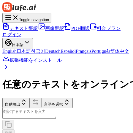
Toggle navigation
テキスト翻訳
画像翻訳
PDF翻訳
料金プラン
ログイン
日本語
English
日本語
한국어
Deutsch
Español
Français
Português
简体中文
拡張機能をインストール
任意のテキストをオンライン
自動検出
言語を選択