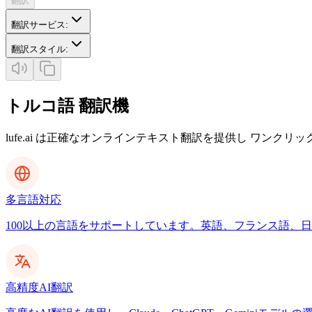
翻訳
翻訳サービス
:
翻訳スタイル
:
トルコ語 翻訳機
lufe.ai は正確なオンラインテキスト翻訳を提供し ワンクリ
多言語対応
100以上の言語をサポートしています。英語、フランス語、日本
高精度AI翻訳